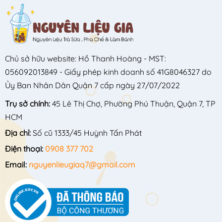
Chủ sở hữu website: Hồ Thanh Hoàng - MST:
056092013849 - Giấy phép kinh doanh số 41G8046327 do
Ủy Ban Nhân Dân Quận 7 cấp ngày 27/07/2022
Trụ sở chính:
45 Lê Thị Chợ, Phường Phú Thuận, Quận 7, TP
HCM
Địa chỉ:
Số cũ 1333/45 Huỳnh Tấn Phát
Điện thoại:
0908 377 702
Email:
nguyenlieugiaq7@gmail.com