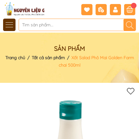
SẢN PHẨM
Trang chủ
/
Tất cả sản phẩm
/
Xốt Salad Phô Mai Golden Farm
chai 500ml