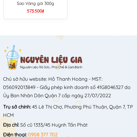
Sao Vàng gói 300g
573.500₫
Chủ sở hữu website: Hồ Thanh Hoàng - MST:
056092013849 - Giấy phép kinh doanh số 41G8046327 do
Ủy Ban Nhân Dân Quận 7 cấp ngày 27/07/2022
Trụ sở chính:
45 Lê Thị Chợ, Phường Phú Thuận, Quận 7, TP
HCM
Địa chỉ:
Số cũ 1333/45 Huỳnh Tấn Phát
Điện thoại:
0908 377 702