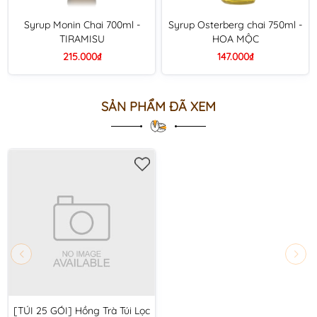
Syrup Monin Chai 700ml -
Syrup Osterberg chai 750ml -
TIRAMISU
HOA MỘC
215.000₫
147.000₫
SẢN PHẨM ĐÃ XEM
[TÚI 25 GÓI] Hồng Trà Túi Lọc