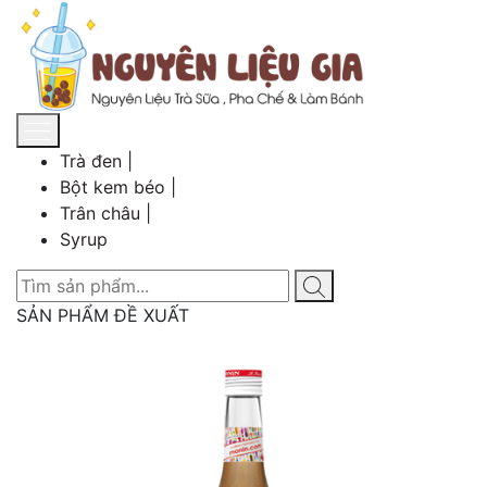
Trà đen
|
Bột kem béo
|
Trân châu
|
Syrup
SẢN PHẨM ĐỀ XUẤT