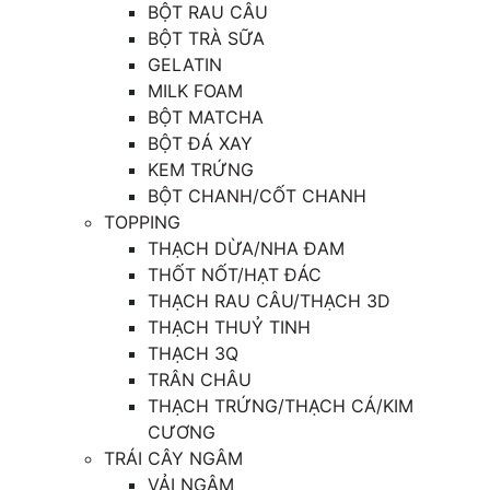
BỘT RAU CÂU
BỘT TRÀ SỮA
GELATIN
MILK FOAM
BỘT MATCHA
BỘT ĐÁ XAY
KEM TRỨNG
BỘT CHANH/CỐT CHANH
TOPPING
THẠCH DỪA/NHA ĐAM
THỐT NỐT/HẠT ĐÁC
THẠCH RAU CÂU/THẠCH 3D
THẠCH THUỶ TINH
THẠCH 3Q
TRÂN CHÂU
THẠCH TRỨNG/THẠCH CÁ/KIM
CƯƠNG
TRÁI CÂY NGÂM
VẢI NGÂM