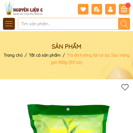
SẢN PHẨM
Trang chủ
/
Tất cả sản phẩm
/
Trà đá hương lài túi lọc Sao Vàng
gói 300g (55 túi)