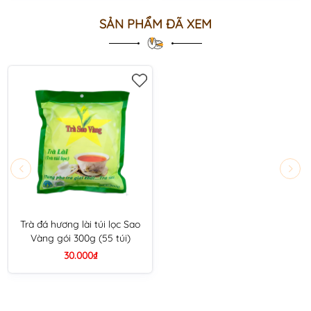
SẢN PHẨM ĐÃ XEM
Trà đá hương lài túi lọc Sao
Vàng gói 300g (55 túi)
30.000₫