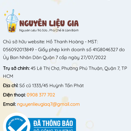
Chủ sở hữu website: Hồ Thanh Hoàng - MST:
056092013849 - Giấy phép kinh doanh số 41G8046327 do
Ủy Ban Nhân Dân Quận 7 cấp ngày 27/07/2022
Trụ sở chính:
45 Lê Thị Chợ, Phường Phú Thuận, Quận 7, TP
HCM
Địa chỉ:
Số cũ 1333/45 Huỳnh Tấn Phát
Điện thoại:
0908 377 702
Email:
nguyenlieugiaq7@gmail.com