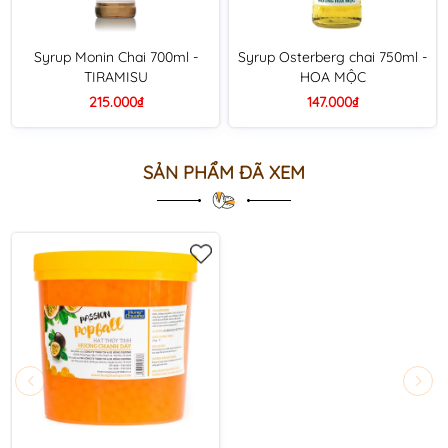
Syrup Monin Chai 700ml -
Syrup Osterberg chai 750ml -
TIRAMISU
HOA MỘC
215.000₫
147.000₫
SẢN PHẨM ĐÃ XEM