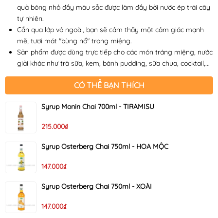
quả bóng nhỏ đầy màu sắc được làm đầy bởi nước ép trái cây
tự nhiên.
Cắn qua lớp vỏ ngoài, bạn sẽ cảm thấy một cảm giác mạnh
mẽ, tươi mát "bùng nổ" trong miệng. ​​
Sản phẩm được dùng trực tiếp cho các món tráng miệng, nước
giải khác như trà sữa, kem, bánh pudding, sữa chua, cocktail,...
CÓ THỂ BẠN THÍCH
Syrup Monin Chai 700ml - TIRAMISU
215.000₫
Syrup Osterberg Chai 750ml - HOA MỘC
147.000₫
Syrup Osterberg Chai 750ml - XOÀI
147.000₫