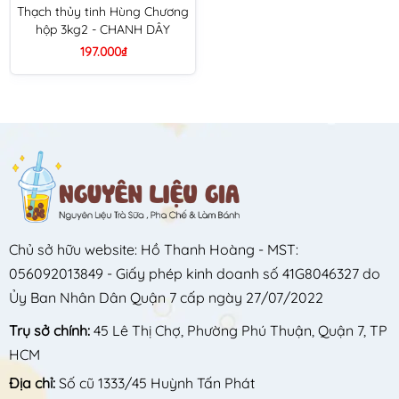
Thạch thủy tinh Hùng Chương
hộp 3kg2 - CHANH DÂY
197.000₫
Chủ sở hữu website: Hồ Thanh Hoàng - MST:
056092013849 - Giấy phép kinh doanh số 41G8046327 do
Ủy Ban Nhân Dân Quận 7 cấp ngày 27/07/2022
Trụ sở chính:
45 Lê Thị Chợ, Phường Phú Thuận, Quận 7, TP
HCM
Địa chỉ:
Số cũ 1333/45 Huỳnh Tấn Phát