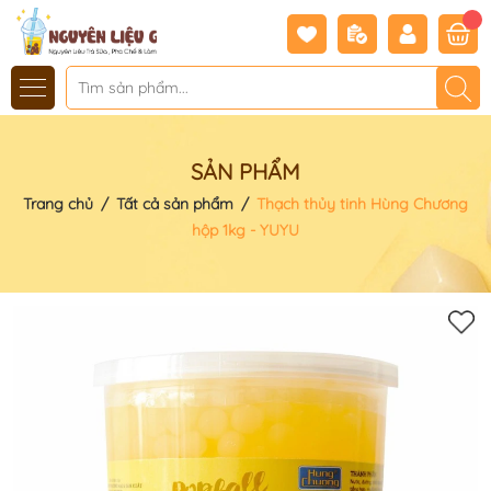
SẢN PHẨM
Trang chủ
/
Tất cả sản phẩm
/
Thạch thủy tinh Hùng Chương
hộp 1kg - YUYU