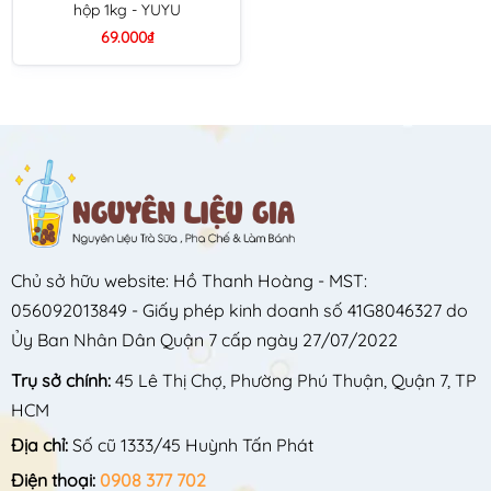
hộp 1kg - YUYU
69.000₫
Chủ sở hữu website: Hồ Thanh Hoàng - MST:
056092013849 - Giấy phép kinh doanh số 41G8046327 do
Ủy Ban Nhân Dân Quận 7 cấp ngày 27/07/2022
Trụ sở chính:
45 Lê Thị Chợ, Phường Phú Thuận, Quận 7, TP
HCM
Địa chỉ:
Số cũ 1333/45 Huỳnh Tấn Phát
Điện thoại:
0908 377 702