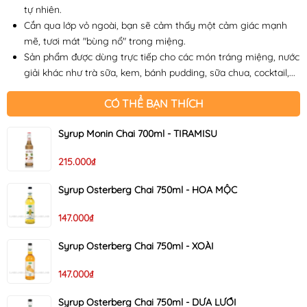
tự nhiên.
Cắn qua lớp vỏ ngoài, bạn sẽ cảm thấy một cảm giác mạnh
mẽ, tươi mát "bùng nổ" trong miệng. ​​
Sản phẩm được dùng trực tiếp cho các món tráng miệng, nước
giải khác như trà sữa, kem, bánh pudding, sữa chua, cocktail,...
CÓ THỂ BẠN THÍCH
Syrup Monin Chai 700ml - TIRAMISU
215.000₫
Syrup Osterberg Chai 750ml - HOA MỘC
147.000₫
Syrup Osterberg Chai 750ml - XOÀI
147.000₫
Syrup Osterberg Chai 750ml - DƯA LƯỚI