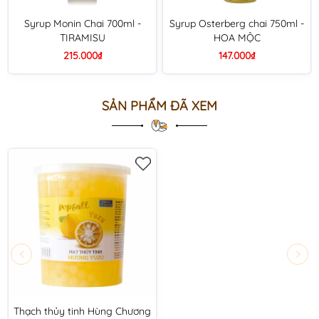
Syrup Monin Chai 700ml -
Syrup Osterberg chai 750ml -
TIRAMISU
HOA MỘC
215.000₫
147.000₫
SẢN PHẨM ĐÃ XEM
Thạch thủy tinh Hùng Chương