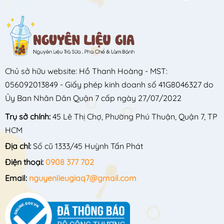
Chủ sở hữu website: Hồ Thanh Hoàng - MST:
056092013849 - Giấy phép kinh doanh số 41G8046327 do
Ủy Ban Nhân Dân Quận 7 cấp ngày 27/07/2022
Trụ sở chính:
45 Lê Thị Chợ, Phường Phú Thuận, Quận 7, TP
HCM
Địa chỉ:
Số cũ 1333/45 Huỳnh Tấn Phát
Điện thoại:
0908 377 702
Email:
nguyenlieugiaq7@gmail.com