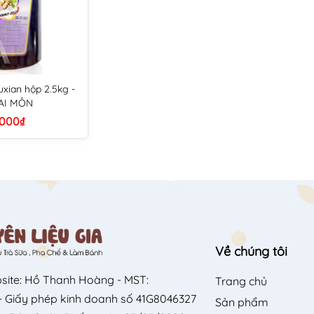
xian hộp 2.5kg -
AI MÔN
.000₫
Về chúng tôi
site: Hồ Thanh Hoàng - MST:
Trang chủ
 Giấy phép kinh doanh số 41G8046327
Sản phẩm