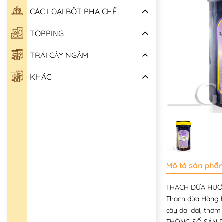
CÁC LOẠI BỘT PHA CHẾ
TOPPING
TRÁI CÂY NGÂM
KHÁC
Mô tả sản phẩ
THẠCH DỪA HƯƠ
Thạch dừa Hàng H
cây dai dai, thơm
THÔNG SỐ SẢN PHẨ