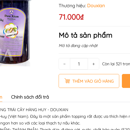
Thương hiệu:
Douxian
71.000₫
Mô tả sản phẩm
Mô tả đang cập nhật
−
+
Còn lại 321 tro
THÊM VÀO GIỎ HÀNG
m
Chính sách đổi trả
NG TRÁI CÂY HÀNG HUY - DOUXIAN
uy (Việt Nam). Đây là một sản phẩm topping rất được ưa thích hiện 
 ngon hơn so với các loại thạch tự nấu khác.
M- THÀNH PHẦN: Thạch dừa, đường cát, nước, chất bảo quản (E202, 