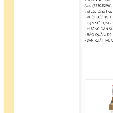
Acid (E330,E296),
trái cây tổng hợp
- KHỐI LƯỢNG TỊ
- HẠN SỬ DỤNG: 
- HƯỚNG DẪN SỬ D
- BẢO QUẢN: Để nơ
- SẢN XUẤT TẠI: 