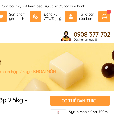
Các loại trà, bột kem béo, syrup, mứt, bột làm bánh
Sản phẩm
Đăng ký
Tài khoản
yêu thích
CTV/Đại lý
của bạn
0908 377 702
Đặt hàng ngay !!!
M
uxian hộp 2.5kg - KHOAI MÔN
p 2.5kg -
CÓ THỂ BẠN THÍCH
Syrup Monin Chai 700ml