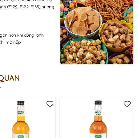
ợp (E129, E124, E133) hương
gon hơn khi dùng lạnh
khi mở nắp.
 QUAN