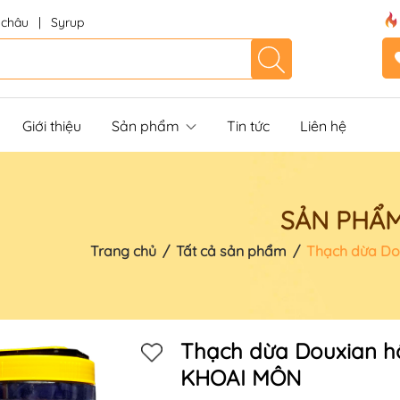
 châu
|
Syrup
Giới thiệu
Sản phẩm
Tin tức
Liên hệ
SẢN PHẨ
Trang chủ
/
Tất cả sản phẩm
/
Thạch dừa Do
Thạch dừa Douxian hộ
KHOAI MÔN