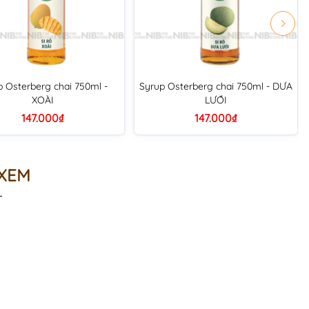
p Osterberg chai 750ml -
Syrup Osterberg chai 750ml - DƯA
XOÀI
LƯỚI
147.000₫
147.000₫
 XEM