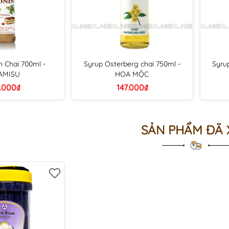
n Chai 700ml -
Syrup Osterberg chai 750ml -
Syru
AMISU
HOA MỘC
.000₫
147.000₫
SẢN PHẨM ĐÃ