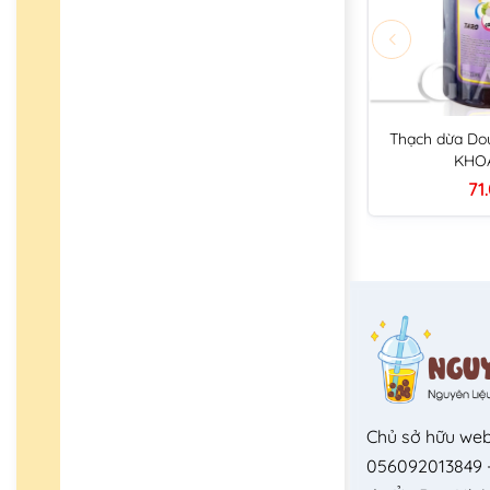
Thạch dừa Dou
KHO
71
Chủ sở hữu web
056092013849 -