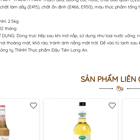
 chất làm dầy (E415), chất ổn định (E466, E950), màu thực phẩm tổng h
NH: 2.5kg
12 tháng
ỤNG: Dùng trực tiếp sau khi mở nắp, sử dụng như loại nước uống, n
i thoáng mát, khô ráo, tránh ánh nắng mặt trời. Để vào tủ lạnh sau 
Công ty TNHH Thực phẩm Đậu Tiên Long An.
SẢN PHẨM LIÊN