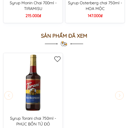
Syrup Monin Chai 700ml -
Syrup Osterberg chai 750ml -
TIRAMISU
HOA MỘC
215.000₫
147.000₫
SẢN PHẨM ĐÃ XEM
Syrup Torani chai 750ml -
PHÚC BỒN TỬ ĐỎ