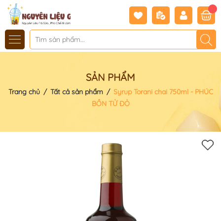
SẢN PHẨM
Trang chủ
/
Tất cả sản phẩm
/
Syrup Torani chai 750ml - PHÚC
BỒN TỬ ĐỎ