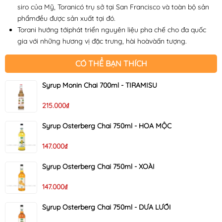
siro của Mỹ, Toranicó trụ sở tại San Francisco và toàn bộ sản
phẩmđều được sản xuất tại đó.
Torani hướng tớiphát triển nguyên liệu pha chế cho đa quốc
gia với những hương vị đặc trưng, hài hoàvàấn tượng.
CÓ THỂ BẠN THÍCH
Syrup Monin Chai 700ml - TIRAMISU
215.000₫
Syrup Osterberg Chai 750ml - HOA MỘC
147.000₫
Syrup Osterberg Chai 750ml - XOÀI
147.000₫
Syrup Osterberg Chai 750ml - DƯA LƯỚI