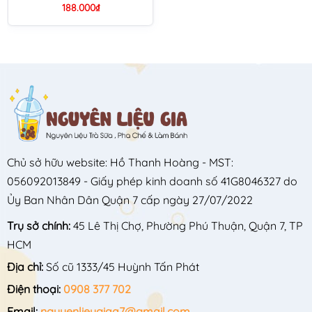
188.000₫
Chủ sở hữu website: Hồ Thanh Hoàng - MST:
056092013849 - Giấy phép kinh doanh số 41G8046327 do
Ủy Ban Nhân Dân Quận 7 cấp ngày 27/07/2022
Trụ sở chính:
45 Lê Thị Chợ, Phường Phú Thuận, Quận 7, TP
HCM
Địa chỉ:
Số cũ 1333/45 Huỳnh Tấn Phát
Điện thoại:
0908 377 702
Email:
nguyenlieugiaq7@gmail.com