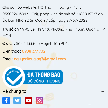
Chủ sở hữu website: Hồ Thanh Hoàng - MST:
056092013849 - Giấy phép kinh doanh số 41G8046327 do
Ủy Ban Nhân Dân Quận 7 cấp ngày 27/07/2022
Trụ sở chính:
45 Lê Thị Chợ, Phường Phú Thuận, Quận 7, TP
HCM
Địa chỉ:
Số cũ 1333/45 Huỳnh Tấn Phát
Điện thoại:
0908 377 702
Email:
nguyenlieugiaq7@gmail.com
Về chúng tôi