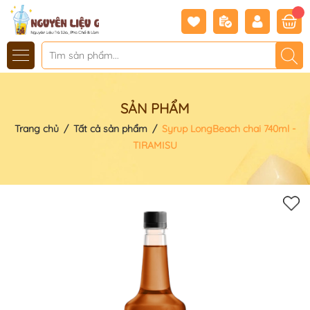
SẢN PHẨM
Trang chủ
/
Tất cả sản phẩm
/
Syrup LongBeach chai 740ml -
TIRAMISU