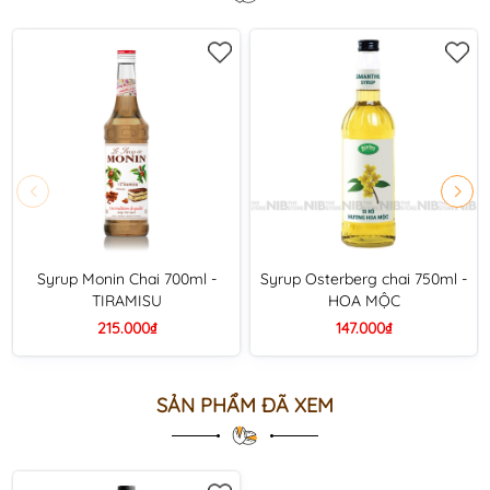
Syrup Monin Chai 700ml -
Syrup Osterberg chai 750ml -
TIRAMISU
HOA MỘC
215.000₫
147.000₫
SẢN PHẨM ĐÃ XEM