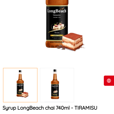
Syrup LongBeach chai 740ml - TIRAMISU