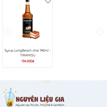
Syrup LongBeach chai 740ml -
TIRAMISU
134.000₫