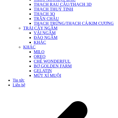
THẠCH RAU CÂU/THẠCH 3D
THẠCH THUỶ TINH
THẠCH 3Q
TRÂN CHÂU
THẠCH TRỨNG/THẠCH CÁ/KIM CƯƠNG
TRÁI CÂY NGÂM
VẢI NGÂM
ĐÀO NGÂM
KHÁC
KHÁC
MILO
OREO
CHÈ WONDERFUL
BƠ GOLDEN FARM
GELATIN
MỨT XÍ MUỘI
Tin tức
Liên hệ