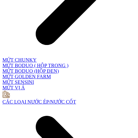
MỨT CHUNKY
MỨT BODUO ( HỘP TRONG )
MỨT BODUO (HỘP ĐEN)
MỨT GOLDEN FARM
MỨT SENSINI
MỨT VỊ Á
CÁC LOẠI NƯỚC ÉP/NƯỚC CỐT