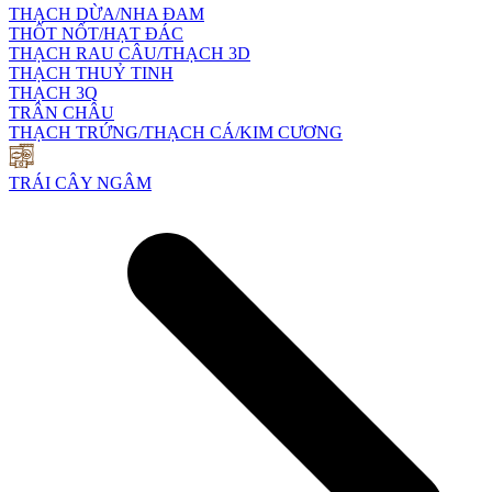
THẠCH DỪA/NHA ĐAM
THỐT NỐT/HẠT ĐÁC
THẠCH RAU CÂU/THẠCH 3D
THẠCH THUỶ TINH
THẠCH 3Q
TRÂN CHÂU
THẠCH TRỨNG/THẠCH CÁ/KIM CƯƠNG
TRÁI CÂY NGÂM