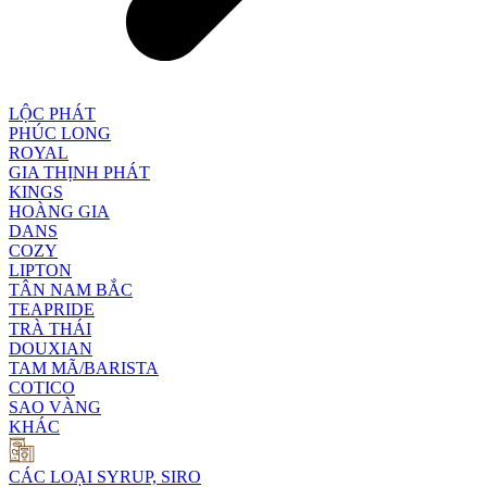
LỘC PHÁT
PHÚC LONG
ROYAL
GIA THỊNH PHÁT
KINGS
HOÀNG GIA
DANS
COZY
LIPTON
TÂN NAM BẮC
TEAPRIDE
TRÀ THÁI
DOUXIAN
TAM MÃ/BARISTA
COTICO
SAO VÀNG
KHÁC
CÁC LOẠI SYRUP, SIRO