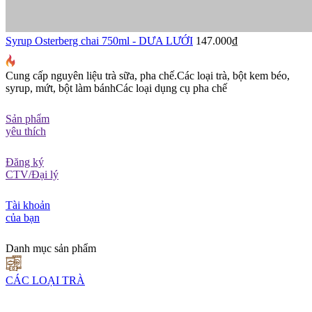
Syrup Osterberg chai 750ml - DƯA LƯỚI
147.000₫
Cung cấp nguyên liệu trà sữa, pha chế.
Các loại trà, bột kem béo,
syrup, mứt, bột làm bánh
Các loại dụng cụ pha chế
Sản phẩm
yêu thích
Đăng ký
CTV/Đại lý
Tài khoản
của bạn
Danh mục sản phẩm
CÁC LOẠI TRÀ