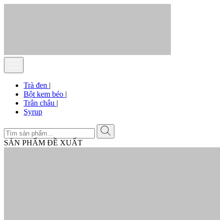
Trà đen
|
Bột kem béo
|
Trân châu
|
Syrup
SẢN PHẨM ĐỀ XUẤT