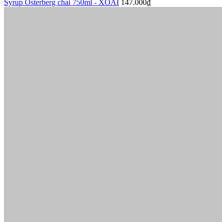
Syrup Osterberg chai 750ml - XOÀI
147.000₫