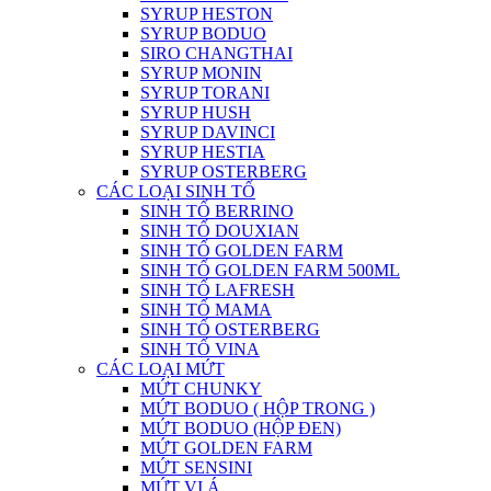
SYRUP HESTON
SYRUP BODUO
SIRO CHANGTHAI
SYRUP MONIN
SYRUP TORANI
SYRUP HUSH
SYRUP DAVINCI
SYRUP HESTIA
SYRUP OSTERBERG
CÁC LOẠI SINH TỐ
SINH TỐ BERRINO
SINH TỐ DOUXIAN
SINH TỐ GOLDEN FARM
SINH TỐ GOLDEN FARM 500ML
SINH TỐ LAFRESH
SINH TỐ MAMA
SINH TỐ OSTERBERG
SINH TỐ VINA
CÁC LOẠI MỨT
MỨT CHUNKY
MỨT BODUO ( HỘP TRONG )
MỨT BODUO (HỘP ĐEN)
MỨT GOLDEN FARM
MỨT SENSINI
MỨT VỊ Á