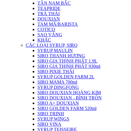
TÂN NAM BẮC
TEAPRIDE
TRÀ THÁI
DOUXIAN
TAM MÃ/BARISTA
COTICO
SAO VÀNG
KHÁC
CÁC LOẠI SYRUP, SIRO
SYRUP MAULIN
SIRO THANH HƯƠNG
SIRO GIA THỊNH PHÁT 1.9L
SIRO GIA THỊNH PHÁT 930ml
SIRO PIXIE THÁI
SYRUP GOLDEN FARM 2L
SIRO MAMA 700ml
SYRUP DINGFONG
SIRO DOUXIAN HOÀNG KIM
SIRO DOUXIAN - BÌNH TRÒN
SIRO A+ DOUXIAN
SIRO GOLDEN FARM 520ml
SIRO TRINH
SYRUP WINGS
SIRO VINA
SYRUP TEISSEIRE