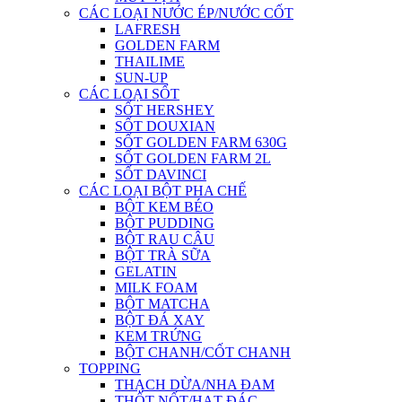
CÁC LOẠI NƯỚC ÉP/NƯỚC CỐT
LAFRESH
GOLDEN FARM
THAILIME
SUN-UP
CÁC LOẠI SỐT
SỐT HERSHEY
SỐT DOUXIAN
SỐT GOLDEN FARM 630G
SỐT GOLDEN FARM 2L
SỐT DAVINCI
CÁC LOẠI BỘT PHA CHẾ
BỘT KEM BÉO
BỘT PUDDING
BỘT RAU CÂU
BỘT TRÀ SỮA
GELATIN
MILK FOAM
BỘT MATCHA
BỘT ĐÁ XAY
KEM TRỨNG
BỘT CHANH/CỐT CHANH
TOPPING
THẠCH DỪA/NHA ĐAM
THỐT NỐT/HẠT ĐÁC