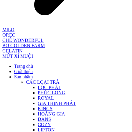
MILO
OREO
CHÈ WONDERFUL
BƠ GOLDEN FARM
GELATIN
MỨT XÍ MUỘI
Trang chủ
Giới thiệu
Sản phẩm
CÁC LOẠI TRÀ
LỘC PHÁT
PHÚC LONG
ROYAL
GIA THỊNH PHÁT
KINGS
HOÀNG GIA
DANS
COZY
LIPTON