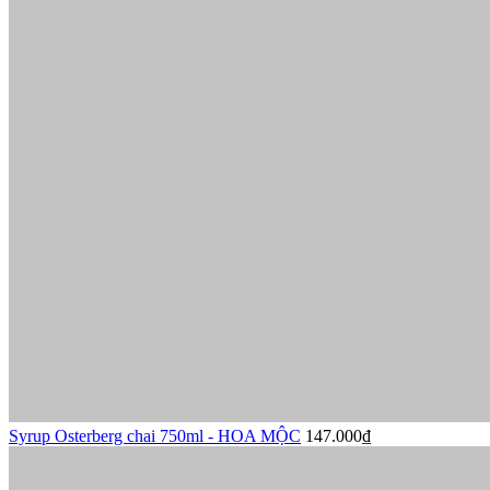
Syrup Osterberg chai 750ml - HOA MỘC
147.000₫