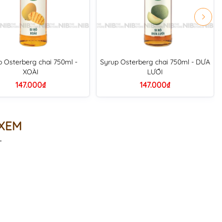
p Osterberg chai 750ml -
Syrup Osterberg chai 750ml - DƯA
XOÀI
LƯỚI
147.000₫
147.000₫
 XEM