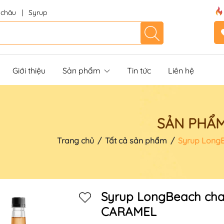
 châu
|
Syrup
Giới thiệu
Sản phẩm
Tin tức
Liên hệ
SẢN PHẨ
Trang chủ
/
Tất cả sản phẩm
/
Syrup LongB
Syrup LongBeach chai
CARAMEL