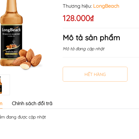
Thương hiệu:
LongBeach
128.000₫
Mô tả sản phẩm
Mô tả đang cập nhật
HẾT HÀNG
m
Chính sách đổi trả
̉m đang được cập nhật