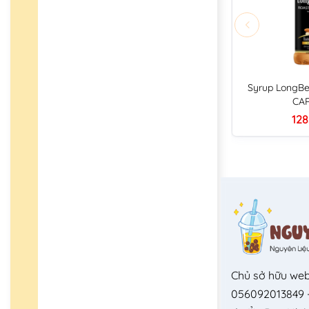
Syrup LongBe
CA
128
Chủ sở hữu web
056092013849 -