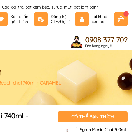
Các loại trà, bột kem béo, syrup, mứt, bột làm bánh
Sản phẩm
Đăng ký
Tài khoản
yêu thích
CTV/Đại lý
của bạn
0908 377 702
Đặt hàng ngay !!!
M
each chai 740ml - CARAMEL
 740ml -
CÓ THỂ BẠN THÍCH
Syrup Monin Chai 700ml