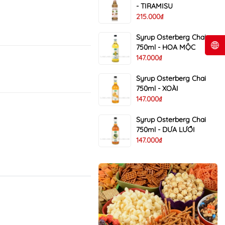
- TIRAMISU
215.000₫
Syrup Osterberg Chai
750ml - HOA MỘC
147.000₫
Syrup Osterberg Chai
750ml - XOÀI
147.000₫
Syrup Osterberg Chai
750ml - DƯA LƯỚI
147.000₫