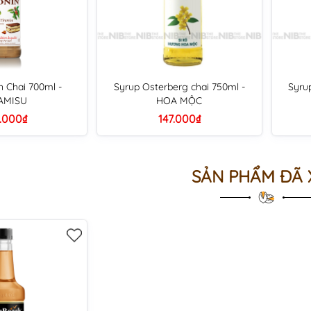
n Chai 700ml -
Syrup Osterberg chai 750ml -
Syru
AMISU
HOA MỘC
.000₫
147.000₫
SẢN PHẨM ĐÃ