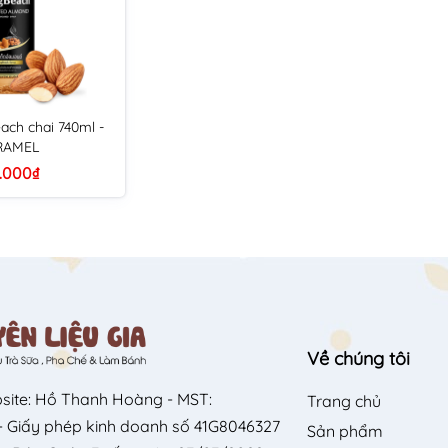
ach chai 740ml -
RAMEL
.000₫
Về chúng tôi
site: Hồ Thanh Hoàng - MST:
Trang chủ
 Giấy phép kinh doanh số 41G8046327
Sản phẩm