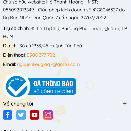
Chủ sở hữu website: Hồ Thanh Hoàng - MST:
056092013849 - Giấy phép kinh doanh số 41G8046327 do
Ủy Ban Nhân Dân Quận 7 cấp ngày 27/07/2022
Trụ sở chính:
45 Lê Thị Chợ, Phường Phú Thuận, Quận 7, TP
HCM
Địa chỉ:
Số cũ 1333/45 Huỳnh Tấn Phát
Điện thoại:
0908 377 702
Email:
nguyenlieugiaq7@gmail.com
Về chúng tôi