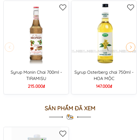
Syrup Monin Chai 700ml -
Syrup Osterberg chai 750ml -
TIRAMISU
HOA MỘC
215.000₫
147.000₫
SẢN PHẨM ĐÃ XEM