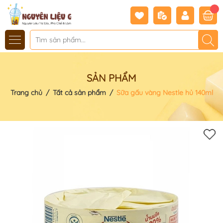
SẢN PHẨM
Trang chủ
/
Tất cả sản phẩm
/
Sữa gấu vàng Nestle hủ 140ml