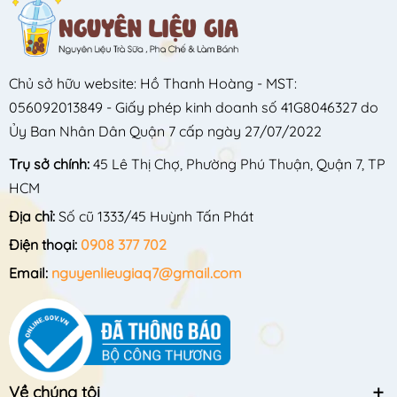
Chủ sở hữu website: Hồ Thanh Hoàng - MST:
056092013849 - Giấy phép kinh doanh số 41G8046327 do
Ủy Ban Nhân Dân Quận 7 cấp ngày 27/07/2022
Trụ sở chính:
45 Lê Thị Chợ, Phường Phú Thuận, Quận 7, TP
HCM
Địa chỉ:
Số cũ 1333/45 Huỳnh Tấn Phát
Điện thoại:
0908 377 702
Email:
nguyenlieugiaq7@gmail.com
Về chúng tôi