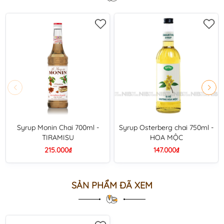
Syrup Monin Chai 700ml -
Syrup Osterberg chai 750ml -
TIRAMISU
HOA MỘC
215.000₫
147.000₫
SẢN PHẨM ĐÃ XEM