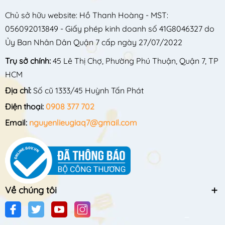
Chủ sở hữu website: Hồ Thanh Hoàng - MST:
056092013849 - Giấy phép kinh doanh số 41G8046327 do
Ủy Ban Nhân Dân Quận 7 cấp ngày 27/07/2022
Trụ sở chính:
45 Lê Thị Chợ, Phường Phú Thuận, Quận 7, TP
HCM
Địa chỉ:
Số cũ 1333/45 Huỳnh Tấn Phát
Điện thoại:
0908 377 702
Email:
nguyenlieugiaq7@gmail.com
Về chúng tôi