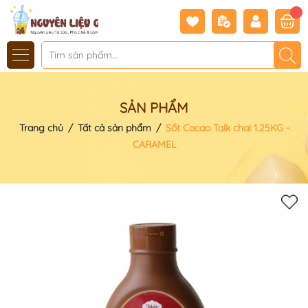
SẢN PHẨM
Trang chủ
/
Tất cả sản phẩm
/
Sốt Cacao Talk chai 1.25KG -
CARAMEL