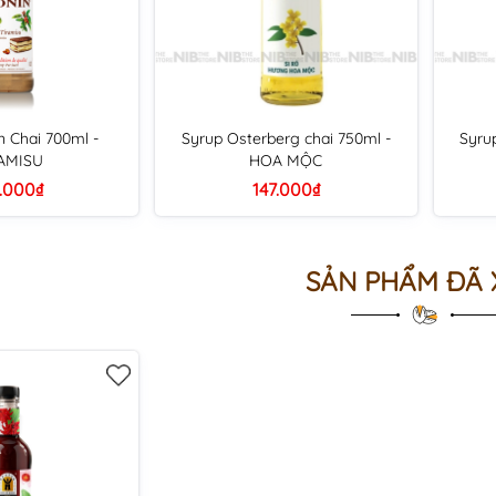
n Chai 700ml -
Syrup Osterberg chai 750ml -
Syru
AMISU
HOA MỘC
.000₫
147.000₫
SẢN PHẨM ĐÃ