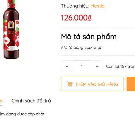
Thương hiệu:
Hestia
126.000₫
Mô tả sản phẩm
Mô tả đang cập nhật
−
+
Còn lại 167 tro
THÊM VÀO GIỎ HÀNG
m
Chính sách đổi trả
̉m đang được cập nhật