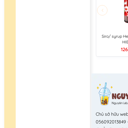
Siro/ syrup He
HI
126
Chủ sở hữu web
056092013849 -