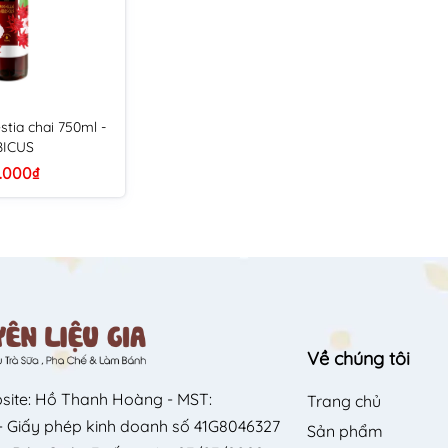
stia chai 750ml -
BICUS
.000₫
Về chúng tôi
site: Hồ Thanh Hoàng - MST:
Trang chủ
 Giấy phép kinh doanh số 41G8046327
Sản phẩm