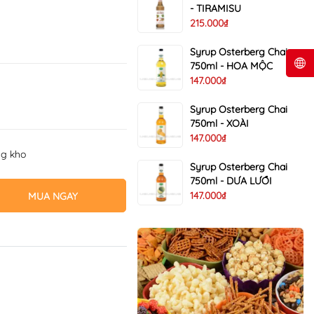
- TIRAMISU
215.000₫
Syrup Osterberg Chai
750ml - HOA MỘC
147.000₫
Syrup Osterberg Chai
750ml - XOÀI
147.000₫
ng kho
Syrup Osterberg Chai
750ml - DƯA LƯỚI
147.000₫
MUA NGAY