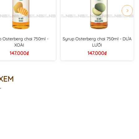
p Osterberg chai 750ml -
Syrup Osterberg chai 750ml - DƯA
XOÀI
LƯỚI
147.000₫
147.000₫
 XEM