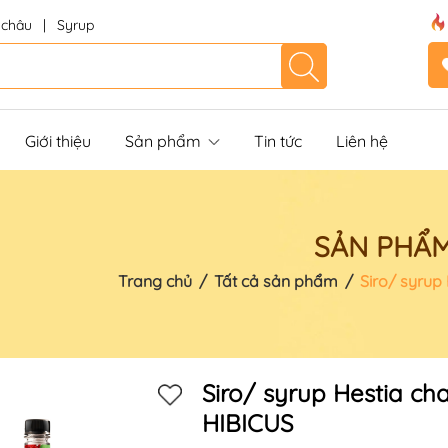
 châu
|
Syrup
Giới thiệu
Sản phẩm
Tin tức
Liên hệ
SẢN PHẨ
Trang chủ
/
Tất cả sản phẩm
/
Siro/ syrup
Siro/ syrup Hestia cha
HIBICUS