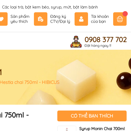
Các loại trà, bột kem béo, syrup, mứt, bột làm bánh
Sản phẩm
Đăng ký
Tài khoản
yêu thích
CTV/Đại lý
của bạn
0908 377 702
Đặt hàng ngay !!!
M
 Hestia chai 750ml - HIBICUS
i 750ml -
CÓ THỂ BẠN THÍCH
Syrup Monin Chai 700ml