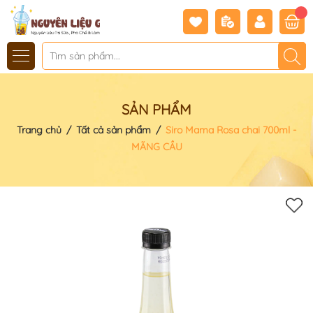
SẢN PHẨM
Trang chủ
/
Tất cả sản phẩm
/
Siro Mama Rosa chai 700ml -
MÃNG CẦU