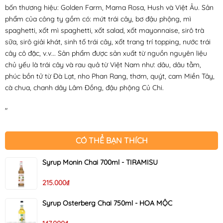
bốn thương hiệu: Golden Farm, Mama Rosa, Hush và Việt Âu. Sản
phẩm của công ty gồm có: mứt trái cây, bơ đậu phộng, mì
spaghetti, xốt mì spaghetti, xốt salad, xốt mayonnaise, sirô trà
sữa, sirô giải khát, sinh tố trái cây, xốt trang trí topping, nước trái
cây cô đặc, v.v... Sản phẩm được sản xuất từ nguồn nguyên liệu
chủ yếu là trái cây và rau quả từ Việt Nam như: dâu, dâu tằm,
phúc bồn tử từ Đà Lạt, nho Phan Rang, thơm, quýt, cam Miền Tây,
cà chua, chanh dây Lâm Đồng, đậu phộng Củ Chi.
"
CÓ THỂ BẠN THÍCH
Syrup Monin Chai 700ml - TIRAMISU
215.000₫
Syrup Osterberg Chai 750ml - HOA MỘC