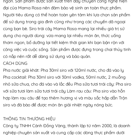
ngon. Sản phẩm được sản xuất trên dây chuyền công nghệ hiện
đại của Mama Rosa nên đảm bảo vệ sinh an toàn thực phẩm.
Người tiêu dùng có thể hoàn toàn yên tâm khi lựa chọn sản phẩm
để sử dụng trong gia đình cũng như trong các chuyến dã ngoại
cùng bạn bè. Siro trái cây Mama Rosa mang lại nhiều giá trị sử
dụng cho người dùng: vừa mang lại nhiều món ăn, thức uống
thơm ngon, bổ dưỡng lại tiết kiệm thời gian khi bạn bận rộn với
công việc và cuộc sống. Sản phẩm được đựng trong chai thủy tinh
có nắp nên rất dễ dàng sử dụng và bảo quản.
CÁCH DÙNG
Pha nước giải khát: Pha 30ml siro với 120ml nước, cho đá vào ly
Pha cocktail: Pha 30ml siro với 30ml vodka, 50ml nước, 2 muỗng
nhỏ sữa chua, cho đá vào và lắc đều Pha sữa tươi trái cây: Pha siro
với sữa tươi làm sữa tươi trái cây Làm rau câu: Pha siro vào hỗn
hợp làm rau câu để tạo thêm hương vị và màu sắc hấp dẫn Trộn
siro và đá bào để được món ăn giải nhiệt ngày nóng bức.
THÔNG TIN THƯƠNG HIỆU
Công ty TNHH Cánh Đồng Vàng, thành lập từ năm 2000, là doanh
nghiệp chuyên sản xuất và cung cấp các dòng thực phẩm dưới