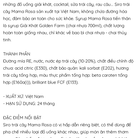
những đồ uống giải khát, cocktail, sữa trái cây, rau câu... Siro trái
cây Mama Rosa sản xuất tại Việt Nam, không chứa đường hóa
học, đảm bảo an toàn cho sức khỏe. Syrup Mama Rosa tiền thân
là syrup Giải Khát Golden Farm (chai nhựa 700ml), chất lượng
hoàn toàn giống nhau, chỉ khác về bao bì chai nhựa - chai thủy
tinh.
THÀNH PHẦN
Đường mía RE, nước, nước ép trái cây (10-20%), chất điều chỉnh độ
chua: acid citric (E330), chất bảo quản: kali sorbat (E202), hương
trái cây tổng hợp, màu thực phẩm tổng hợp: beta caroten tổng
hợp (E160a(i)), brilliant blue FCF (E133).
- XUẤT XỨ: Việt Nam
- HẠN SỬ DỤNG: 24 tháng
ĐẶC ĐIỂM NỔI BẬT
Siro trái cây Mama Rosa có vị hấp dẫn riêng biệt, có thể dùng để
pha chế nhiều loại đồ uống khác nhau, giúp món ăn thêm thơm