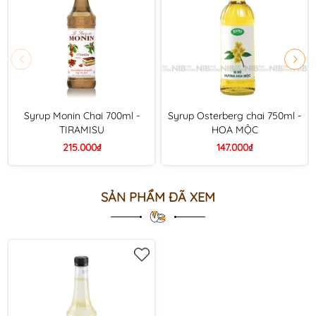
Syrup Monin Chai 700ml -
Syrup Osterberg chai 750ml -
TIRAMISU
HOA MỘC
215.000₫
147.000₫
SẢN PHẨM ĐÃ XEM