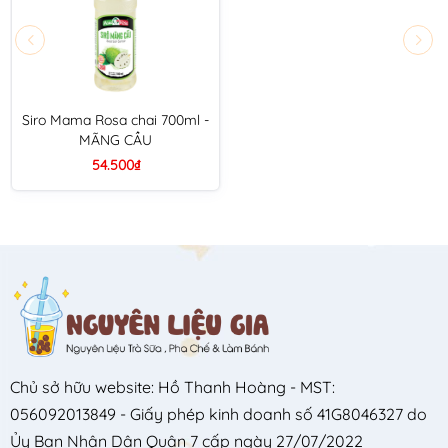
Siro Mama Rosa chai 700ml -
MÃNG CẦU
54.500₫
Chủ sở hữu website: Hồ Thanh Hoàng - MST:
056092013849 - Giấy phép kinh doanh số 41G8046327 do
Ủy Ban Nhân Dân Quận 7 cấp ngày 27/07/2022