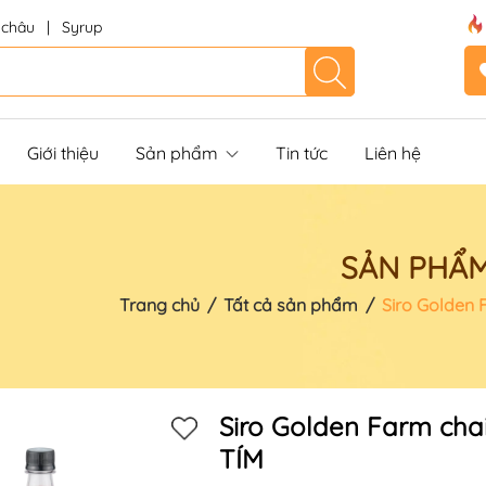
 châu
|
Syrup
Giới thiệu
Sản phẩm
Tin tức
Liên hệ
SẢN PHẨ
Trang chủ
/
Tất cả sản phẩm
/
Siro Golden 
Siro Golden Farm cha
TÍM