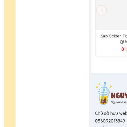
Siro Golden Fa
QUẤ
81
Chủ sở hữu web
056092013849 -