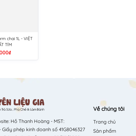
rm chai 1L - VIỆT
T TÍM
.000₫
Về chúng tôi
site: Hồ Thanh Hoàng - MST:
Trang chủ
 Giấy phép kinh doanh số 41G8046327
Sản phẩm