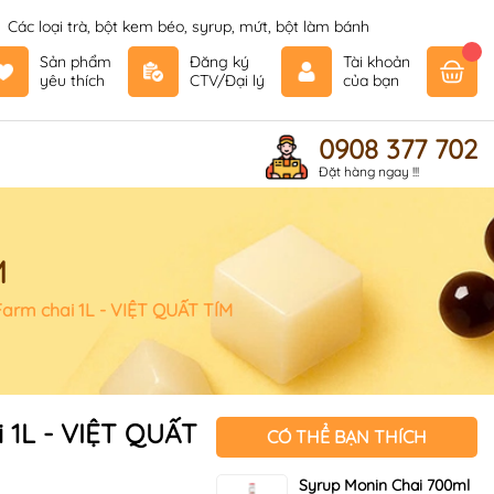
Các loại trà, bột kem béo, syrup, mứt, bột làm bánh
Sản phẩm
Đăng ký
Tài khoản
yêu thích
CTV/Đại lý
của bạn
0908 377 702
Đặt hàng ngay !!!
M
Farm chai 1L - VIỆT QUẤT TÍM
i 1L - VIỆT QUẤT
CÓ THỂ BẠN THÍCH
Syrup Monin Chai 700ml