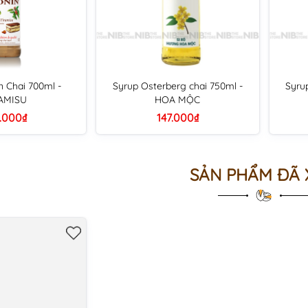
n Chai 700ml -
Syrup Osterberg chai 750ml -
Syru
AMISU
HOA MỘC
.000₫
147.000₫
SẢN PHẨM ĐÃ