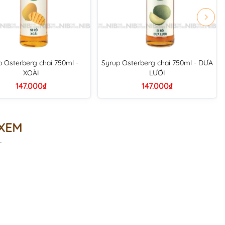
p Osterberg chai 750ml -
Syrup Osterberg chai 750ml - DƯA
XOÀI
LƯỚI
147.000₫
147.000₫
 XEM