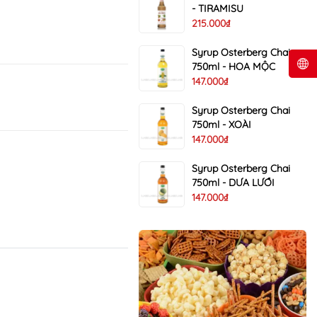
- TIRAMISU
215.000₫
Syrup Osterberg Chai
750ml - HOA MỘC
147.000₫
Syrup Osterberg Chai
750ml - XOÀI
147.000₫
Syrup Osterberg Chai
750ml - DƯA LƯỚI
147.000₫