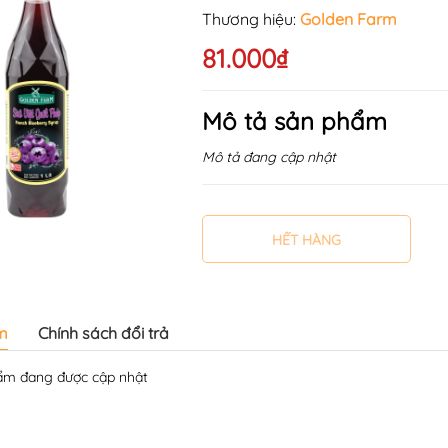
Thương hiệu:
Golden Farm
81.000₫
Mô tả sản phẩm
Mô tả đang cập nhật
HẾT HÀNG
m
Chính sách đổi trả
̉m đang được cập nhật