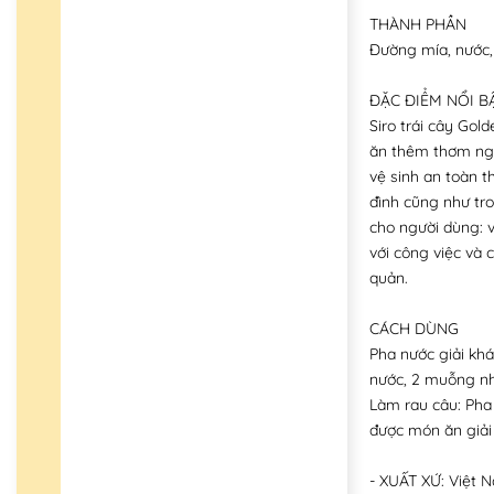
THÀNH PHẦN
Đường mía, nước,
ĐẶC ĐIỂM NỔI B
Siro trái cây Gol
ăn thêm thơm ngo
vệ sinh an toàn 
đình cũng như tro
cho người dùng: v
với công việc và
quản.
CÁCH DÙNG
Pha nước giải khá
nước, 2 muỗng nhỏ
Làm rau câu: Pha
được món ăn giải
- XUẤT XỨ: Việt 