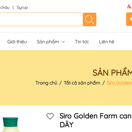
 châu
|
Syrup
Giới thiệu
Sản phẩm
Tin tức
Liên hệ
SẢN PHẨ
Trang chủ
/
Tất cả sản phẩm
/
Siro Golde
Siro Golden Farm ca
DÂY