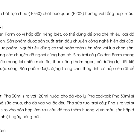
 chất tạo chua ( E330) chất bảo quản (E202) hương vải tổng hợp, mà
ẬT
den Farm có vị hấp dẫn riêng biệt, có thể dùng để pha chế nhiều loại 
n. Sản phẩm được sản xuất trên dây chuyền công nghệ hiện đại củ
thực phẩm. Người tiêu dùng có thể hoàn toàn yên tâm khi lựa chọn sả
ng các chuyến dã ngoại cùng bạn bè. Siro trái cây Golden Farm mang l
ừa mang lại nhiều món ăn, thức uống thơm ngon, bổ dưỡng lại tiết kiệ
 cuộc sống. Sản phẩm được đựng trong chai thủy tinh có nắp nên rất 
t: Pha 30ml siro với 120ml nước, cho đá vào ly Pha cocktail: Pha 30ml s
 sữa chua, cho đá vào và lắc đều Pha sữa tươi trái cây: Pha siro với sữ
 siro vào hỗn hợp làm rau câu để tạo thêm hương vị và màu sắc hấp d
 nhiệt ngày nóng bức.
Nam