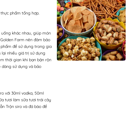
u thực phẩm tổng hợp.
đồ uống khác nhau, giúp món
a Golden Farm nên đảm bảo
n phẩm để sử dụng trong gia
ại nhiều giá trị sử dụng
m thời gian khi bạn bận rộn
dễ dàng sử dụng và bảo
iro với 30ml vodka, 50ml
a tươi làm sữa tươi trái cây
ẫn Trộn siro và đá bào để