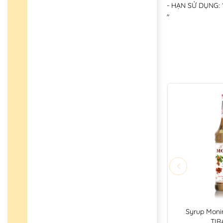
- HẠN SỬ DỤNG: 
"
Syrup Moni
TIR