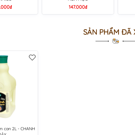
.000₫
147.000₫
SẢN PHẨM ĐÃ
rm can 2L - CHANH
DÂY