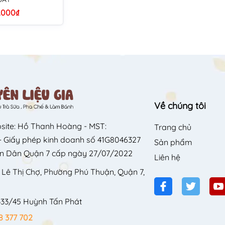
.000₫
Về chúng tôi
site: Hồ Thanh Hoàng - MST:
Trang chủ
 Giấy phép kinh doanh số 41G8046327
Sản phẩm
n Dân Quận 7 cấp ngày 27/07/2022
Liên hệ
 Lê Thị Chợ, Phường Phú Thuận, Quận 7,
333/45 Huỳnh Tấn Phát
8 377 702