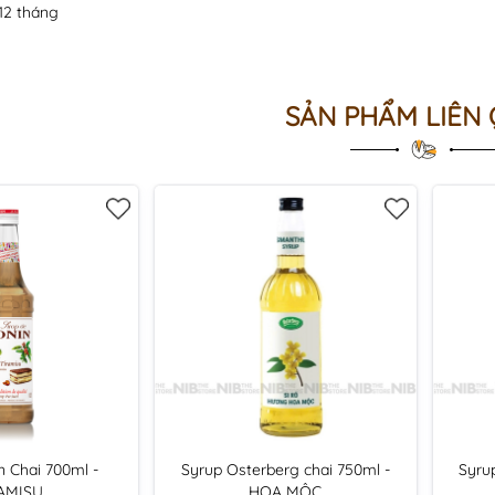
12 tháng
SẢN PHẨM LIÊN
n Chai 700ml -
Syrup Osterberg chai 750ml -
Syru
AMISU
HOA MỘC