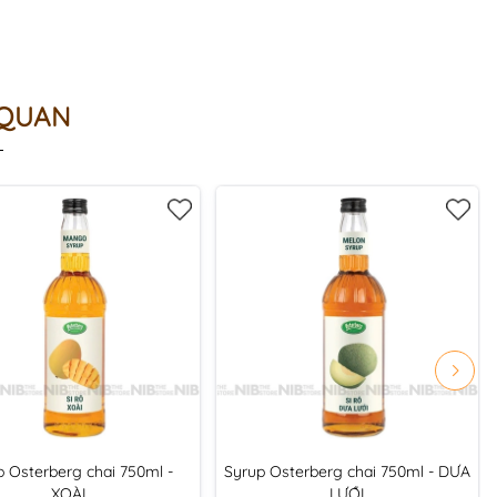
 QUAN
p Osterberg chai 750ml -
Syrup Osterberg chai 750ml - DƯA
XOÀI
LƯỚI