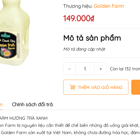
Thương hiệu:
Golden Farm
149.000₫
Mô tả sản phẩm
Mô tả đang cập nhật
−
+
Còn lại 132 tro
THÊM VÀO GIỎ HÀNG
m
Chính sách đổi trả
FARM HƯƠNG TRÀ XANH
en Farm là nguyên liệu cần thiết để chế biến những đồ uống giải khát, c
cây Golden Farm sản xuất tại Việt Nam, không chứa đường hóa học, đảm