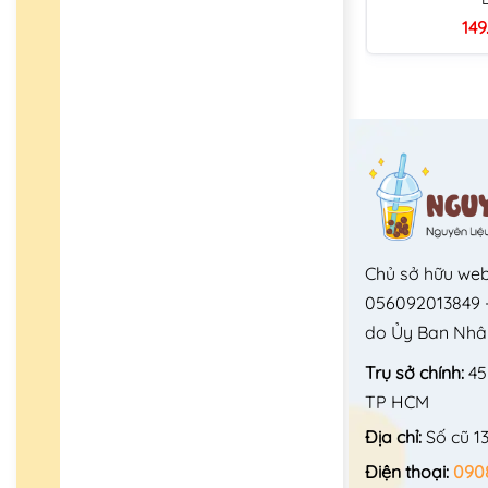
149
Chủ sở hữu web
056092013849 -
do Ủy Ban Nhâ
Trụ sở chính:
45
TP HCM
Địa chỉ:
Số cũ 1
Điện thoại:
090