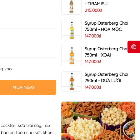
- TIRAMISU
215.000₫
Syrup Osterberg Chai
750ml - HOA MỘC
147.000₫
Syrup Osterberg Chai
750ml - XOÀI
147.000₫
ng kho
Syrup Osterberg Chai
750ml - DƯA LƯỚI
147.000₫
MUA NGAY
ocktail, sữa trái cây, rau
 bảo an toàn cho sức khỏe.