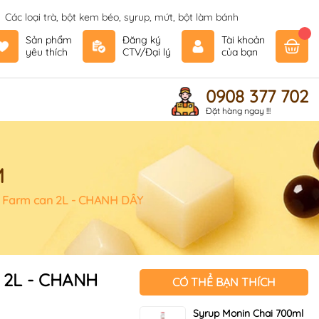
Các loại trà, bột kem béo, syrup, mứt, bột làm bánh
Sản phẩm
Đăng ký
Tài khoản
yêu thích
CTV/Đại lý
của bạn
0908 377 702
Đặt hàng ngay !!!
M
n Farm can 2L - CHANH DÂY
n 2L - CHANH
CÓ THỂ BẠN THÍCH
Syrup Monin Chai 700ml