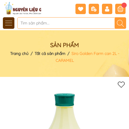
SẢN PHẨM
Trang chủ
/
Tất cả sản phẩm
/
Siro Golden Farm can 2L -
CARAMEL