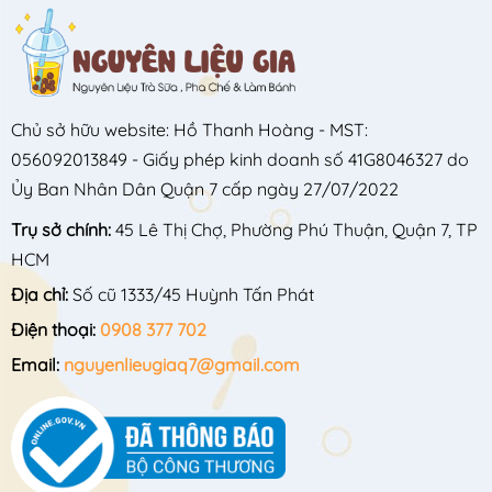
Chủ sở hữu website: Hồ Thanh Hoàng - MST:
056092013849 - Giấy phép kinh doanh số 41G8046327 do
Ủy Ban Nhân Dân Quận 7 cấp ngày 27/07/2022
Trụ sở chính:
45 Lê Thị Chợ, Phường Phú Thuận, Quận 7, TP
HCM
Địa chỉ:
Số cũ 1333/45 Huỳnh Tấn Phát
Điện thoại:
0908 377 702
Email:
nguyenlieugiaq7@gmail.com