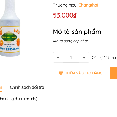
Thương hiệu:
Changthai
53.000₫
Mô tả sản phẩm
Mô tả đang cập nhật
−
+
Còn lại 157 tro
THÊM VÀO GIỎ HÀNG
m
Chính sách đổi trả
̉m đang được cập nhật