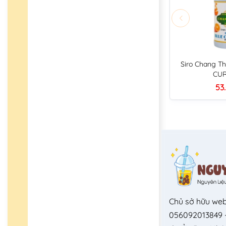
Siro Chang Th
CU
53
Chủ sở hữu web
056092013849 -