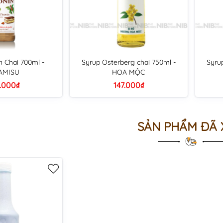
n Chai 700ml -
Syrup Osterberg chai 750ml -
Syru
AMISU
HOA MỘC
.000₫
147.000₫
SẢN PHẨM ĐÃ