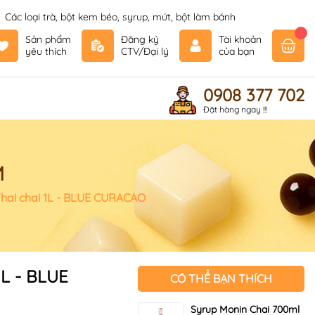
Các loại trà, bột kem béo, syrup, mứt, bột làm bánh
Sản phẩm
Đăng ký
Tài khoản
yêu thích
CTV/Đại lý
của bạn
0908 377 702
Đặt hàng ngay !!!
M
Thai chai 1L - BLUE CURACAO
1L - BLUE
CÓ THỂ BẠN THÍCH
Syrup Monin Chai 700ml