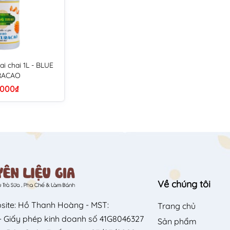
ai chai 1L - BLUE
RACAO
.000₫
Về chúng tôi
site: Hồ Thanh Hoàng - MST:
Trang chủ
 Giấy phép kinh doanh số 41G8046327
Sản phẩm