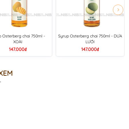
p Osterberg chai 750ml -
Syrup Osterberg chai 750ml - DƯA
XOÀI
LƯỚI
147.000₫
147.000₫
 XEM