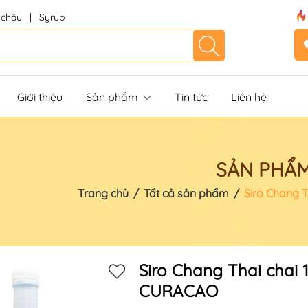
 châu
|
Syrup
Giới thiệu
Sản phẩm
Tin tức
Liên hệ
SẢN PHẨ
Trang chủ
/
Tất cả sản phẩm
/
Siro Chang 
Siro Chang Thai chai 
CURACAO