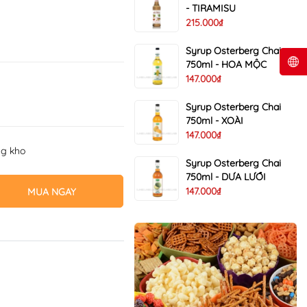
- TIRAMISU
215.000₫
Syrup Osterberg Chai
750ml - HOA MỘC
147.000₫
Syrup Osterberg Chai
750ml - XOÀI
147.000₫
ng kho
Syrup Osterberg Chai
750ml - DƯA LƯỚI
147.000₫
MUA NGAY