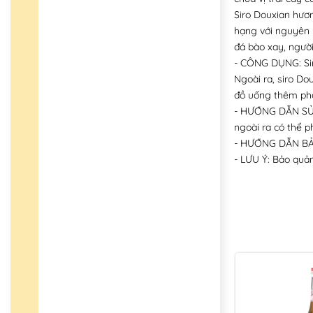
Siro Douxian hươn
hạng với nguyên l
đá bào xay, người
- CÔNG DỤNG: Siro
Ngoài ra, siro Do
đồ uống thêm pho
- HƯỚNG DẪN SỬ DỤ
ngoài ra có thể p
- HƯỚNG DẪN BẢO
- LƯU Ý: Bảo quản