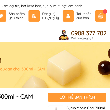
Các loại trà, bột kem béo, syrup, mứt, bột làm bánh
Sản phẩm
Đăng ký
Tài khoản
yêu thích
CTV/Đại lý
của bạn
0908 377 702
Đặt hàng ngay !!!
M
Douxian chai 500ml - CAM
 500ml - CAM
CÓ THỂ BẠN THÍCH
Syrup Monin Chai 700ml