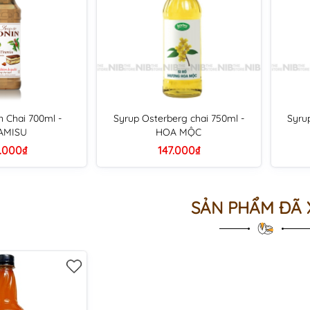
n Chai 700ml -
Syrup Osterberg chai 750ml -
Syru
AMISU
HOA MỘC
.000₫
147.000₫
SẢN PHẨM ĐÃ