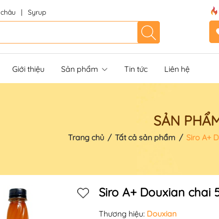
 châu
|
Syrup
Giới thiệu
Sản phẩm
Tin tức
Liên hệ
SẢN PHẨ
Trang chủ
/
Tất cả sản phẩm
/
Siro A+ 
Siro A+ Douxian chai
Thương hiệu:
Douxian