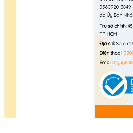
056092013849 -
do Ủy Ban Nhâ
Trụ sở chính:
45
TP HCM
Địa chỉ:
Số cũ 1
Điện thoại:
090
Email:
nguyenl