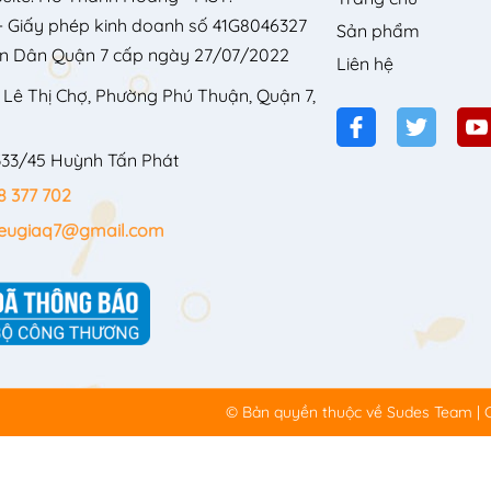
 Giấy phép kinh doanh số 41G8046327
Sản phẩm
n Dân Quận 7 cấp ngày 27/07/2022
Liên hệ
 Lê Thị Chợ, Phường Phú Thuận, Quận 7,
333/45 Huỳnh Tấn Phát
8 377 702
ieugiaq7@gmail.com
© Bản quyền thuộc về
Sudes Team
|