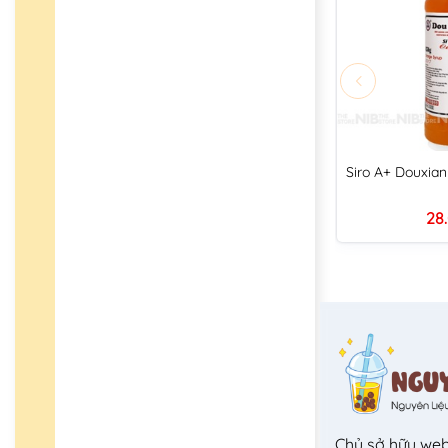
Siro A+ Douxia
28
Chủ sở hữu web