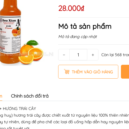
28.000₫
Mô tả sản phẩm
Mô tả đang cập nhật
−
+
Còn lại 568 tr
THÊM VÀO GIỎ HÀNG
m
Chính sách đổi trả
+ HƯƠNG TRÁI CÂY
g huy) hương trái cây được chiết xuất từ nguyên liệu 100% thiên nhiê
ây tự nhiên, dùng để pha chế các loại đồ uống hấp dẫn hay nguyên li
ũng rất tuyệt vời.