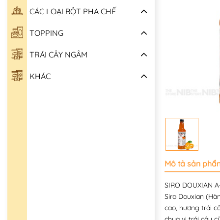
CÁC LOẠI BỘT PHA CHẾ
TOPPING
TRÁI CÂY NGÂM
KHÁC
Mô tả sản phẩ
SIRO DOUXIAN A
Siro Douxian (Hàn
cao, hương trái c
chua vị trái cây c