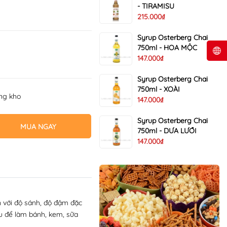
- TIRAMISU
215.000₫
Syrup Osterberg Chai
750ml - HOA MỘC
147.000₫
Syrup Osterberg Chai
750ml - XOÀI
ong kho
147.000₫
Syrup Osterberg Chai
MUA NGAY
750ml - DƯA LƯỚI
147.000₫
n với độ sánh, độ đậm đặc
ệu để làm bánh, kem, sữa