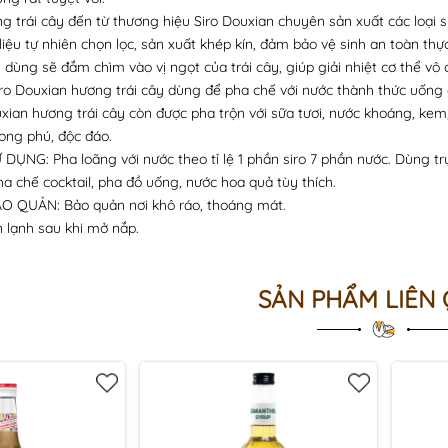
g trái cây đến từ thương hiệu Siro Douxian chuyên sản xuất các loại si
iệu tự nhiên chọn lọc, sản xuất khép kín, đảm bảo vệ sinh an toàn th
 dùng sẽ đắm chìm vào vị ngọt của trái cây, giúp giải nhiệt cơ thể vô 
 Douxian hương trái cây dùng để pha chế với nước thành thức uống gi
uxian hương trái cây còn được pha trộn với sữa tươi, nước khoáng, kem, 
ng phú, độc đáo.
NG: Pha loãng với nước theo tỉ lệ 1 phần siro 7 phần nước. Dùng trực
ha chế cocktail, pha đồ uống, nước hoa quả tùy thích.
 QUẢN: Bảo quản nơi khô ráo, thoáng mát.
 lạnh sau khi mở nắp.
SẢN PHẨM LIÊN