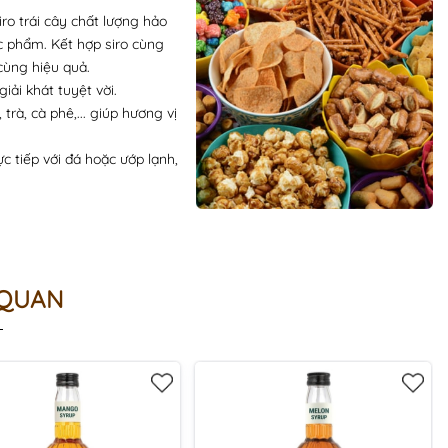
ro trái cây chất lượng hảo
ực phẩm. Kết hợp siro cùng
cùng hiệu quả.
ải khát tuyệt vời.
trà, cà phê,... giúp hương vị
 tiếp với đá hoặc ướp lạnh,
 QUAN