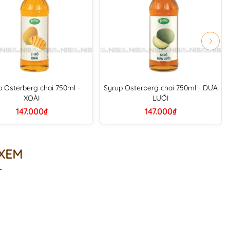
p Osterberg chai 750ml -
Syrup Osterberg chai 750ml - DƯA
XOÀI
LƯỚI
147.000₫
147.000₫
 XEM