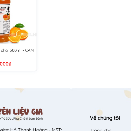
n chai 500ml - CAM
.000₫
Về chúng tôi
site: Hồ Thanh Hoàng - MST:
Trang chủ