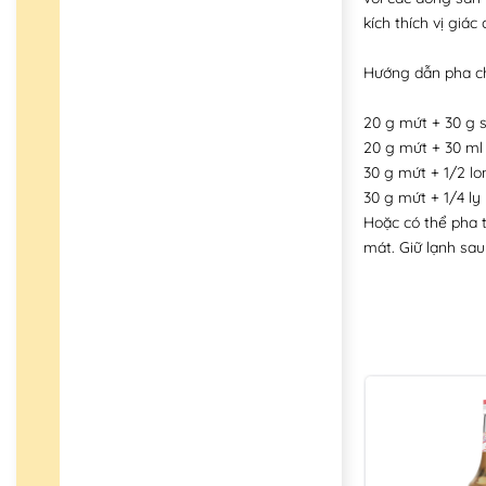
kích thích vị giá
Hướng dẫn pha ch
20 g mứt + 30 g 
20 g mứt + 30 ml
30 g mứt + 1/2 lo
30 g mứt + 1/4 l
Hoặc có thể pha t
mát. Giữ lạnh sau