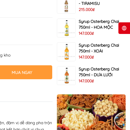
- TIRAMISU
215.000₫
Syrup Osterberg Chai
750ml - HOA MỘC
147.000₫
Syrup Osterberg Chai
750ml - XOÀI
ng kho
147.000₫
Syrup Osterberg Chai
MUA NGAY
750ml - DƯA LƯỚI
147.000₫
ện, đậm vị dễ dàng pha trộn
t kết hợp chút vị chua,