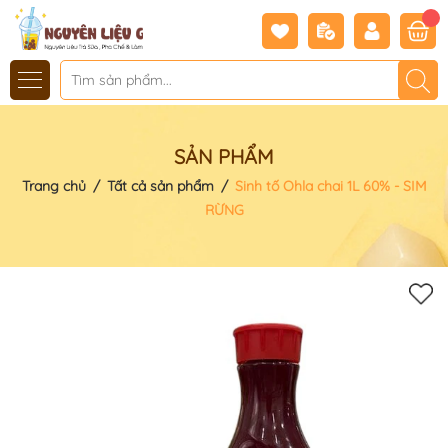
SẢN PHẨM
Trang chủ
/
Tất cả sản phẩm
/
Sinh tố Ohla chai 1L 60% - SIM
RỪNG