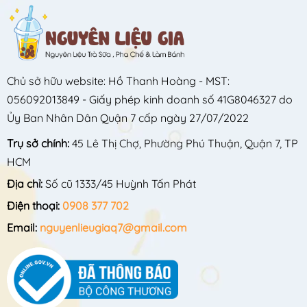
Chủ sở hữu website: Hồ Thanh Hoàng - MST:
056092013849 - Giấy phép kinh doanh số 41G8046327 do
Ủy Ban Nhân Dân Quận 7 cấp ngày 27/07/2022
Trụ sở chính:
45 Lê Thị Chợ, Phường Phú Thuận, Quận 7, TP
HCM
Địa chỉ:
Số cũ 1333/45 Huỳnh Tấn Phát
Điện thoại:
0908 377 702
Email:
nguyenlieugiaq7@gmail.com