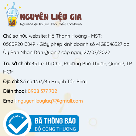
Chủ sở hữu website: Hồ Thanh Hoàng - MST:
056092013849 - Giấy phép kinh doanh số 41G8046327 do
Ủy Ban Nhân Dân Quận 7 cấp ngày 27/07/2022
Trụ sở chính:
45 Lê Thị Chợ, Phường Phú Thuận, Quận 7, TP
HCM
Địa chỉ:
Số cũ 1333/45 Huỳnh Tấn Phát
Điện thoại:
0908 377 702
Email:
nguyenlieugiaq7@gmail.com