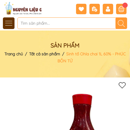
SẢN PHẨM
Trang chủ
/
Tất cả sản phẩm
/
Sinh tố Ohla chai 1L 60% - PHÚC
BỒN TỬ