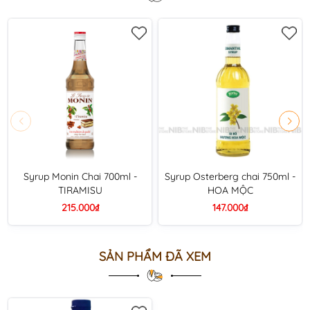
Syrup Monin Chai 700ml -
Syrup Osterberg chai 750ml -
TIRAMISU
HOA MỘC
215.000₫
147.000₫
SẢN PHẨM ĐÃ XEM