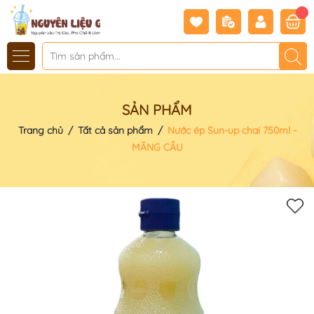
SẢN PHẨM
Trang chủ
/
Tất cả sản phẩm
/
Nước ép Sun-up chai 750ml -
MÃNG CẦU