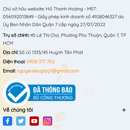
Chủ sở hữu website: Hồ Thanh Hoàng - MST:
056092013849 - Giấy phép kinh doanh số 41G8046327 do
Ủy Ban Nhân Dân Quận 7 cấp ngày 27/07/2022
Trụ sở chính:
45 Lê Thị Chợ, Phường Phú Thuận, Quận 7, TP
HCM
Địa chỉ:
Số cũ 1333/45 Huỳnh Tấn Phát
Điện thoại:
0908 377 702
Email:
nguyenlieugiaq7@gmail.com
Về chúng tôi