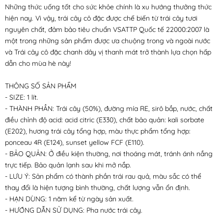
Những thức uống tốt cho sức khỏe chính là xu hướng thưởng thức
hiện nay. Vì vậy, trái cây cô đặc được chế biến từ trái cây tươi
nguyên chất, đảm bảo tiêu chuẩn VSATTP Quốc tế 22000:2007 là
một trong những sản phẩm được ưa chuộng trong và ngoài nước
và Trái cây cô đặc chanh dây vị thanh mát trở thành lựa chọn hấp
dẫn cho mùa hè này!
THÔNG SỐ SẢN PHẨM
- SIZE: 1 lít.
- THÀNH PHẦN: Trái cây (50%), đường mía RE, sirô bắp, nước, chất
điều chỉnh độ acid: acid citric (E330), chất bảo quản: kali sorbate
(E202), hương trái cây tổng hợp, màu thực phẩm tổng hợp:
ponceau 4R (E124), sunset yellow FCF (E110).
- BẢO QUẢN: Ở điều kiện thường, nơi thoáng mát, tránh ánh nắng
trực tiếp. Bảo quản lạnh sau khi mở nắp.
- LƯU Ý: Sản phẩm có thành phần trái rau quả, màu sắc có thể
thay đổi là hiện tượng bình thường, chất lượng vẫn ổn định.
- HẠN DÙNG: 1 năm kể từ ngày sản xuất.
- HƯỚNG DẪN SỬ DỤNG: Pha nước trái cây.