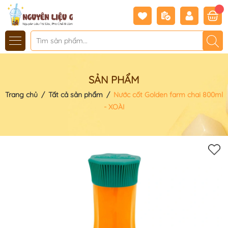
SẢN PHẨM
Trang chủ
/
Tất cả sản phẩm
/
Nước cốt Golden farm chai 800ml
- XOÀI