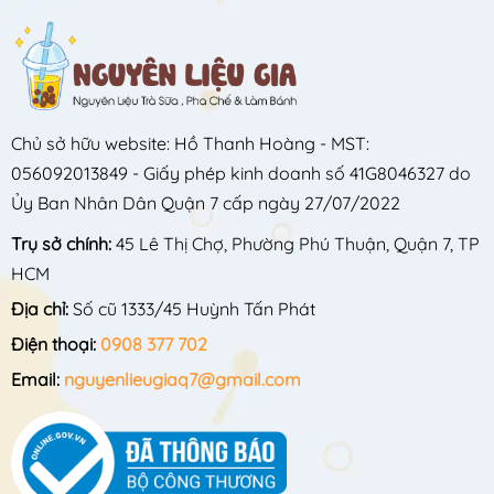
Chủ sở hữu website: Hồ Thanh Hoàng - MST:
056092013849 - Giấy phép kinh doanh số 41G8046327 do
Ủy Ban Nhân Dân Quận 7 cấp ngày 27/07/2022
Trụ sở chính:
45 Lê Thị Chợ, Phường Phú Thuận, Quận 7, TP
HCM
Địa chỉ:
Số cũ 1333/45 Huỳnh Tấn Phát
Điện thoại:
0908 377 702
Email:
nguyenlieugiaq7@gmail.com