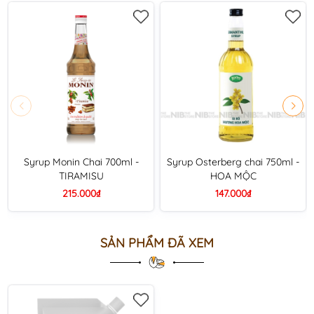
Syrup Monin Chai 700ml -
Syrup Osterberg chai 750ml -
TIRAMISU
HOA MỘC
215.000₫
147.000₫
SẢN PHẨM ĐÃ XEM