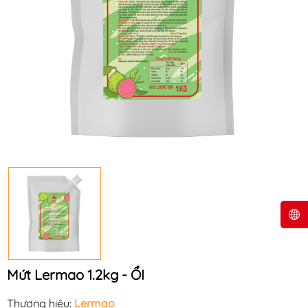
Mứt Lermao 1.2kg - ỔI
Thương hiệu:
Lermao