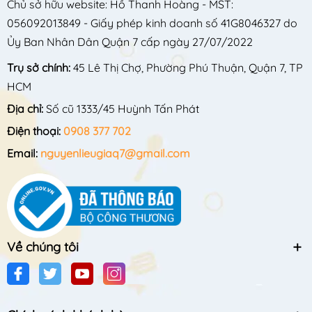
Chủ sở hữu website: Hồ Thanh Hoàng - MST:
056092013849 - Giấy phép kinh doanh số 41G8046327 do
Ủy Ban Nhân Dân Quận 7 cấp ngày 27/07/2022
Trụ sở chính:
45 Lê Thị Chợ, Phường Phú Thuận, Quận 7, TP
HCM
Địa chỉ:
Số cũ 1333/45 Huỳnh Tấn Phát
Điện thoại:
0908 377 702
Email:
nguyenlieugiaq7@gmail.com
Về chúng tôi