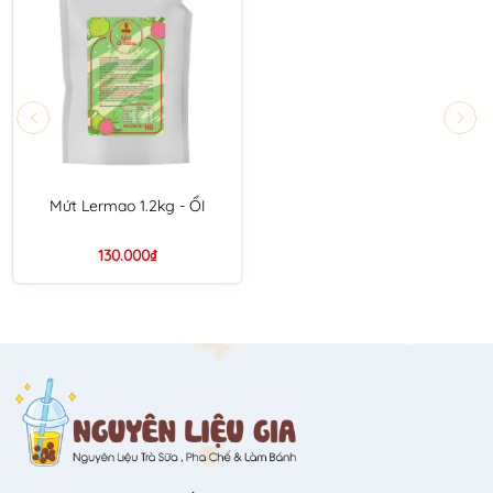
Mứt Lermao 1.2kg - ỔI
130.000₫