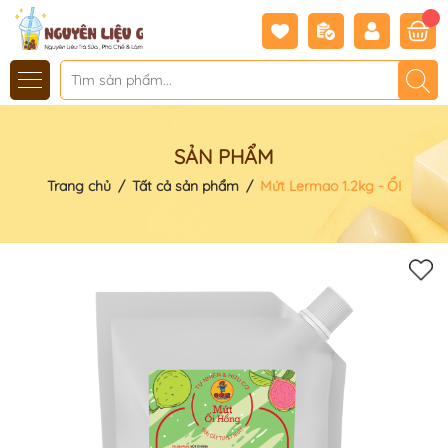
SẢN PHẨM
Trang chủ
/
Tất cả sản phẩm
/
Mứt Lermao 1.2kg - ỔI