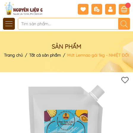
SẢN PHẨM
Trang chủ
/
Tất cả sản phẩm
/
Mứt Lermao gói 1kg - NHIỆT ĐỚI