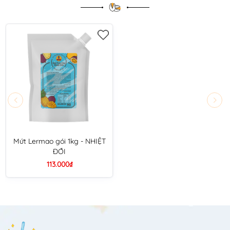
Mứt Lermao gói 1kg - NHIỆT
ĐỚI
113.000₫