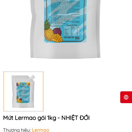
Mứt Lermao gói 1kg - NHIỆT ĐỚI
Thương hiệu:
Lermao