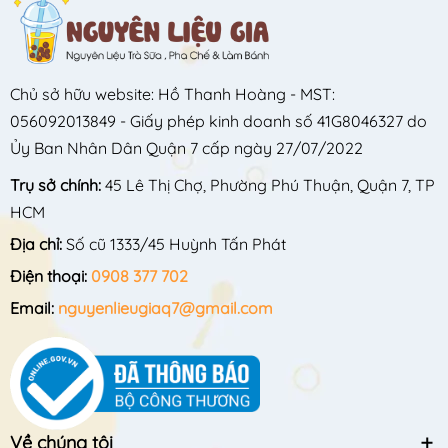
Chủ sở hữu website: Hồ Thanh Hoàng - MST:
056092013849 - Giấy phép kinh doanh số 41G8046327 do
Ủy Ban Nhân Dân Quận 7 cấp ngày 27/07/2022
Trụ sở chính:
45 Lê Thị Chợ, Phường Phú Thuận, Quận 7, TP
HCM
Địa chỉ:
Số cũ 1333/45 Huỳnh Tấn Phát
Điện thoại:
0908 377 702
Email:
nguyenlieugiaq7@gmail.com
Về chúng tôi