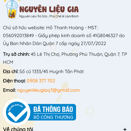
Chủ sở hữu website: Hồ Thanh Hoàng - MST:
056092013849 - Giấy phép kinh doanh số 41G8046327 do
Ủy Ban Nhân Dân Quận 7 cấp ngày 27/07/2022
Trụ sở chính:
45 Lê Thị Chợ, Phường Phú Thuận, Quận 7, TP
HCM
Địa chỉ:
Số cũ 1333/45 Huỳnh Tấn Phát
Điện thoại:
0908 377 702
Email:
nguyenlieugiaq7@gmail.com
Về chúng tôi