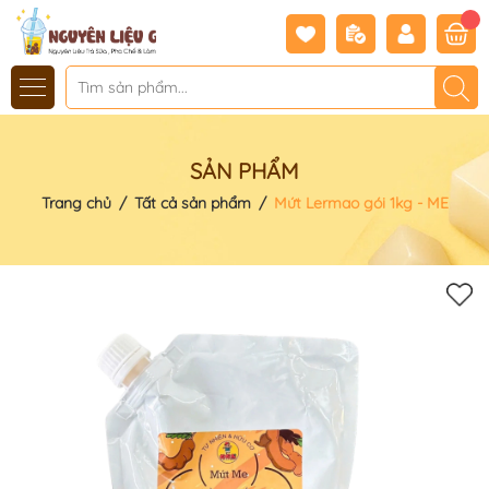
SẢN PHẨM
Trang chủ
/
Tất cả sản phẩm
/
Mứt Lermao gói 1kg - ME