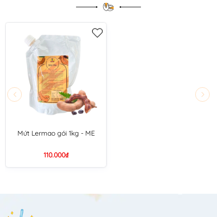
Mứt Lermao gói 1kg - ME
110.000₫