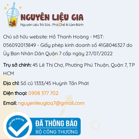
Chủ sở hữu website: Hồ Thanh Hoàng - MST:
056092013849 - Giấy phép kinh doanh số 41G8046327 do
Ủy Ban Nhân Dân Quận 7 cấp ngày 27/07/2022
Trụ sở chính:
45 Lê Thị Chợ, Phường Phú Thuận, Quận 7, TP
HCM
Địa chỉ:
Số cũ 1333/45 Huỳnh Tấn Phát
Điện thoại:
0908 377 702
Email:
nguyenlieugiaq7@gmail.com