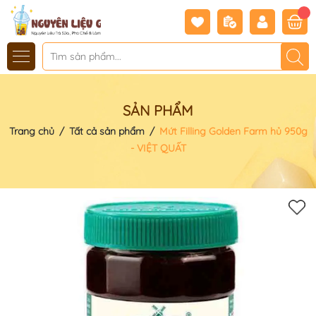
SẢN PHẨM
Trang chủ
/
Tất cả sản phẩm
/
Mứt Filling Golden Farm hủ 950g
- VIỆT QUẤT