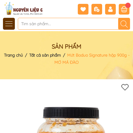
SẢN PHẨM
Trang chủ
/
Tất cả sản phẩm
/
Mứt Boduo Signature hộp 900g -
MƠ MÁ ĐÀO