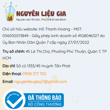
Chủ sở hữu website: Hồ Thanh Hoàng - MST:
056092013849 - Giấy phép kinh doanh số 41G8046327 do
Ủy Ban Nhân Dân Quận 7 cấp ngày 27/07/2022
Trụ sở chính:
45 Lê Thị Chợ, Phường Phú Thuận, Quận 7, TP
HCM
Địa chỉ:
Số cũ 1333/45 Huỳnh Tấn Phát
Điện thoại:
0908 377 702
Email:
nguyenlieugiaq7@gmail.com