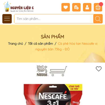
SẢN PHẨM
Trang chủ
/
Tất cả sản phẩm
/
Cà phê hòa tan Nescafe vị
nguyên bản 736g - ĐỎ