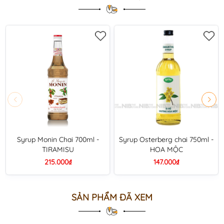
Syrup Monin Chai 700ml -
Syrup Osterberg chai 750ml -
TIRAMISU
HOA MỘC
215.000₫
147.000₫
SẢN PHẨM ĐÃ XEM