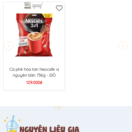
Cà phê hòa tan Nescafe vị
nguyên bản 736g - ĐỎ
129.000₫