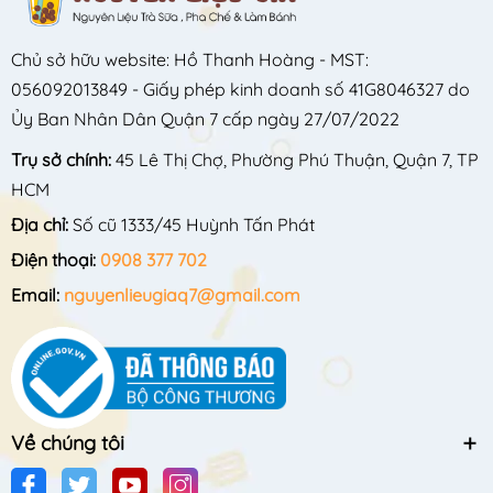
Chủ sở hữu website: Hồ Thanh Hoàng - MST:
056092013849 - Giấy phép kinh doanh số 41G8046327 do
Ủy Ban Nhân Dân Quận 7 cấp ngày 27/07/2022
Trụ sở chính:
45 Lê Thị Chợ, Phường Phú Thuận, Quận 7, TP
HCM
Địa chỉ:
Số cũ 1333/45 Huỳnh Tấn Phát
Điện thoại:
0908 377 702
Email:
nguyenlieugiaq7@gmail.com
Về chúng tôi