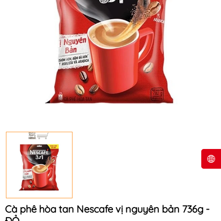
Cà phê hòa tan Nescafe vị nguyên bản 736g -
ĐỎ