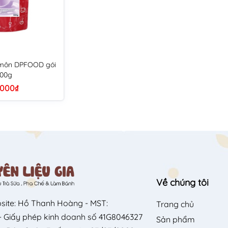
 môn DPFOOD gói
00g
.000₫
Về chúng tôi
site: Hồ Thanh Hoàng - MST:
Trang chủ
 Giấy phép kinh doanh số 41G8046327
Sản phẩm