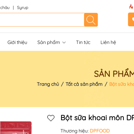
 châu
|
Syrup
Giới thiệu
Sản phẩm
Tin tức
Liên hệ
SẢN PHẨ
Trang chủ
/
Tất cả sản phẩm
/
Bột sữa k
Bột sữa khoai môn D
Thương hiệu:
DPFOOD