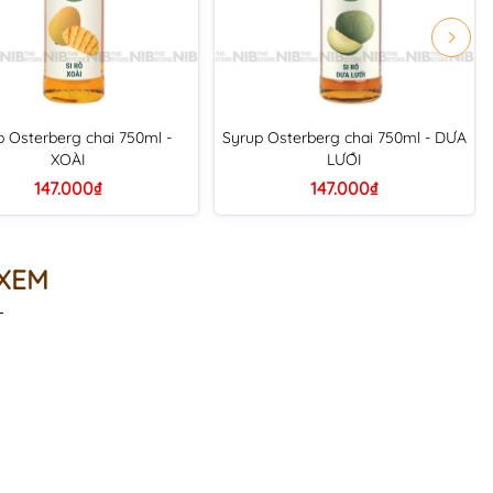
p Osterberg chai 750ml -
Syrup Osterberg chai 750ml - DƯA
XOÀI
LƯỚI
147.000₫
147.000₫
 XEM