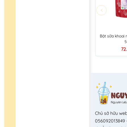
Bột sữa khoai
5
72
Chủ sở hữu web
056092013849 -