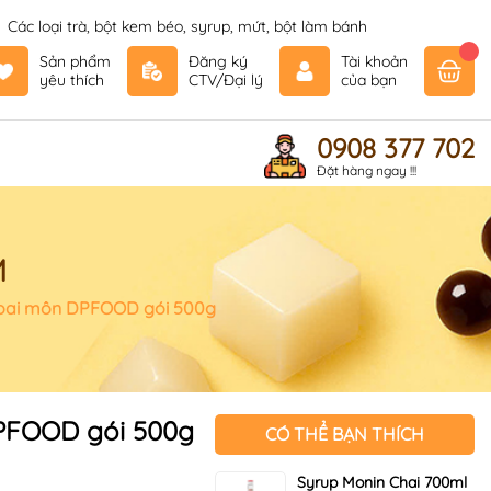
Các loại trà, bột kem béo, syrup, mứt, bột làm bánh
Sản phẩm
Đăng ký
Tài khoản
yêu thích
CTV/Đại lý
của bạn
0908 377 702
Đặt hàng ngay !!!
M
hoai môn DPFOOD gói 500g
PFOOD gói 500g
CÓ THỂ BẠN THÍCH
Syrup Monin Chai 700ml