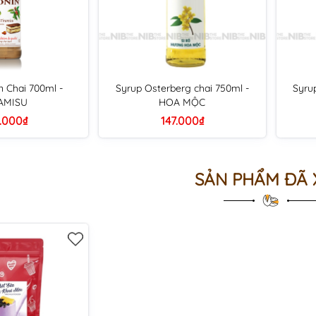
n Chai 700ml -
Syrup Osterberg chai 750ml -
Syru
AMISU
HOA MỘC
.000₫
147.000₫
SẢN PHẨM ĐÃ