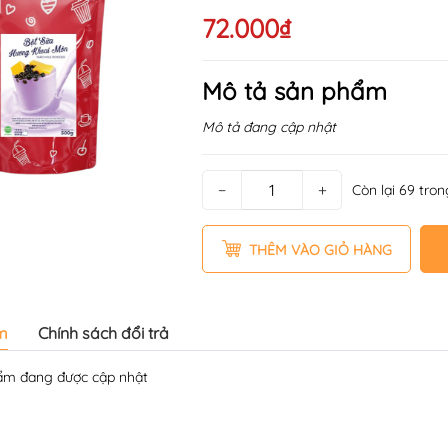
72.000₫
Mô tả sản phẩm
Mô tả đang cập nhật
−
+
Còn lại 69 tro
THÊM VÀO GIỎ HÀNG
m
Chính sách đổi trả
̉m đang được cập nhật