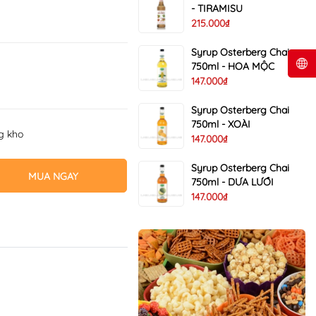
- TIRAMISU
215.000₫
Syrup Osterberg Chai
750ml - HOA MỘC
147.000₫
Syrup Osterberg Chai
750ml - XOÀI
ng kho
147.000₫
Syrup Osterberg Chai
MUA NGAY
750ml - DƯA LƯỚI
147.000₫