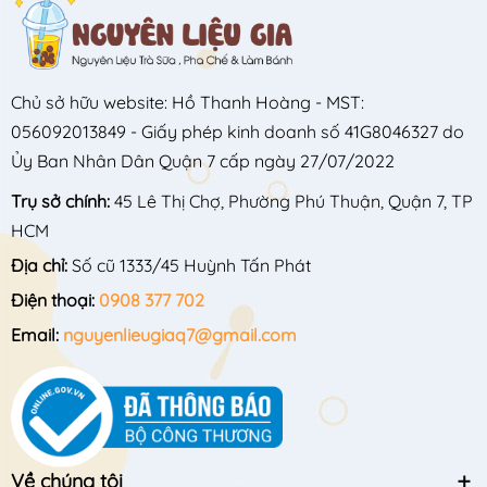
Chủ sở hữu website: Hồ Thanh Hoàng - MST:
056092013849 - Giấy phép kinh doanh số 41G8046327 do
Ủy Ban Nhân Dân Quận 7 cấp ngày 27/07/2022
Trụ sở chính:
45 Lê Thị Chợ, Phường Phú Thuận, Quận 7, TP
HCM
Địa chỉ:
Số cũ 1333/45 Huỳnh Tấn Phát
Điện thoại:
0908 377 702
Email:
nguyenlieugiaq7@gmail.com
Về chúng tôi