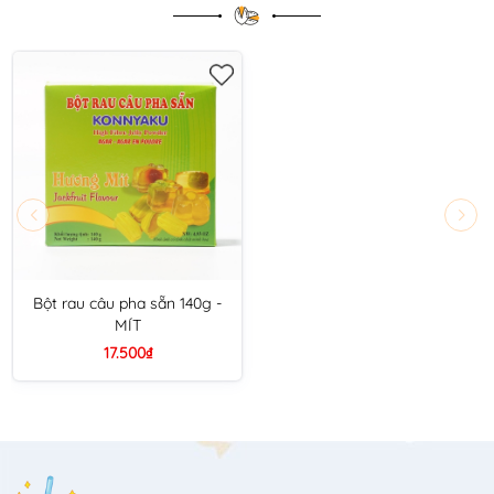
Bột rau câu pha sẵn 140g -
MÍT
17.500₫