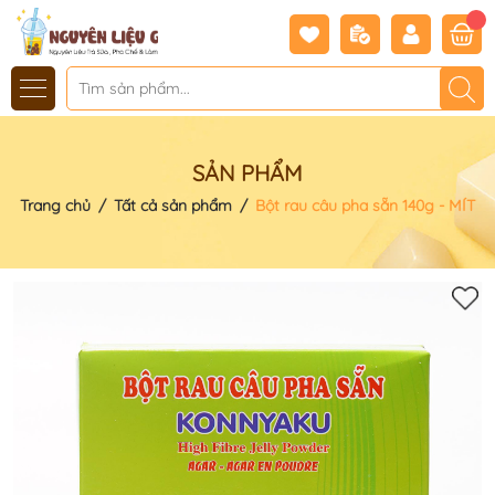
SẢN PHẨM
Trang chủ
/
Tất cả sản phẩm
/
Bột rau câu pha sẵn 140g - MÍT