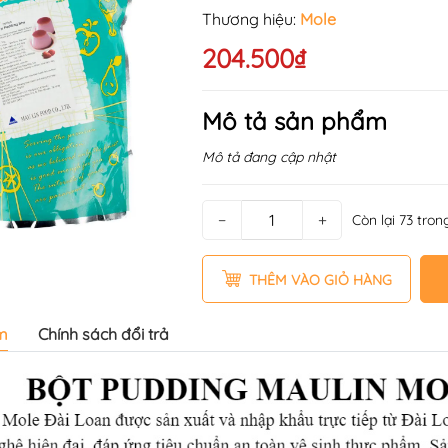
Thương hiệu:
Mole
204.500₫
Mô tả sản phẩm
Mô tả đang cập nhật
−
+
Còn lại 73 tron
THÊM VÀO GIỎ HÀNG
m
Chính sách đổi trả