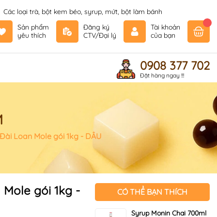
Các loại trà, bột kem béo, syrup, mứt, bột làm bánh
Sản phẩm
Đăng ký
Tài khoản
yêu thích
CTV/Đại lý
của bạn
0908 377 702
Đặt hàng ngay !!!
M
Đài Loan Mole gói 1kg - DÂU
 Mole gói 1kg -
CÓ THỂ BẠN THÍCH
Syrup Monin Chai 700ml