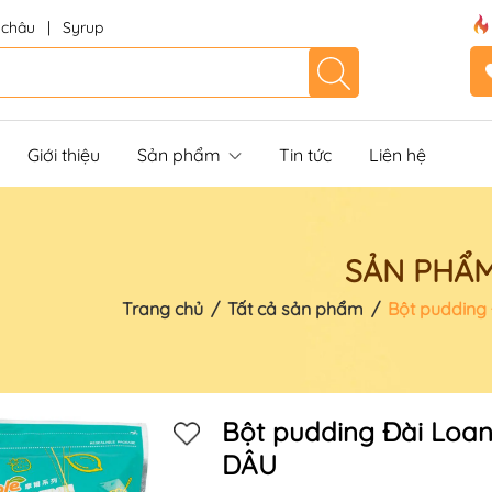
 châu
|
Syrup
Giới thiệu
Sản phẩm
Tin tức
Liên hệ
SẢN PHẨ
Trang chủ
/
Tất cả sản phẩm
/
Bột pudding 
Bột pudding Đài Loan
DÂU