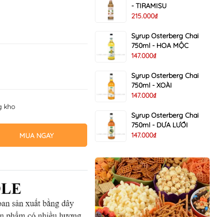
- TIRAMISU
215.000₫
Syrup Osterberg Chai
750ml - HOA MỘC
147.000₫
Syrup Osterberg Chai
750ml - XOÀI
147.000₫
g kho
Syrup Osterberg Chai
750ml - DƯA LƯỚI
147.000₫
MUA NGAY