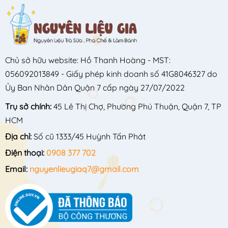
Chủ sở hữu website: Hồ Thanh Hoàng - MST:
056092013849 - Giấy phép kinh doanh số 41G8046327 do
Ủy Ban Nhân Dân Quận 7 cấp ngày 27/07/2022
Trụ sở chính:
45 Lê Thị Chợ, Phường Phú Thuận, Quận 7, TP
HCM
Địa chỉ:
Số cũ 1333/45 Huỳnh Tấn Phát
Điện thoại:
0908 377 702
Email:
nguyenlieugiaq7@gmail.com