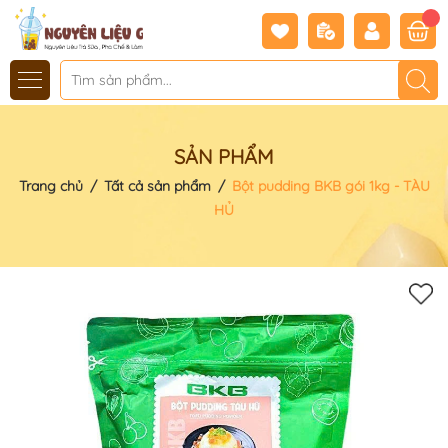
SẢN PHẨM
Trang chủ
/
Tất cả sản phẩm
/
Bột pudding BKB gói 1kg - TÀU
HỦ