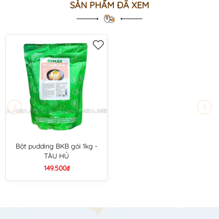
SẢN PHẨM ĐÃ XEM
Bột pudding BKB gói 1kg -
TÀU HỦ
149.500₫