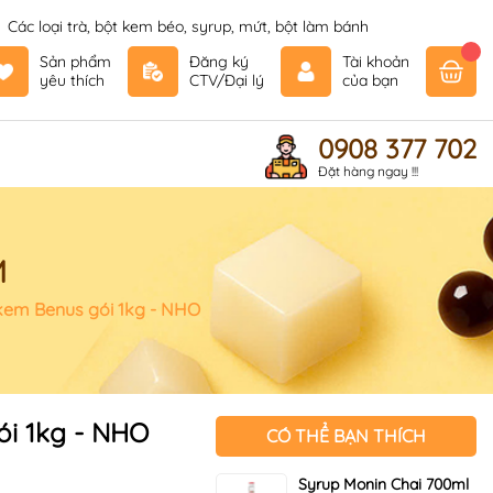
Các loại trà, bột kem béo, syrup, mứt, bột làm bánh
Sản phẩm
Đăng ký
Tài khoản
yêu thích
CTV/Đại lý
của bạn
0908 377 702
Đặt hàng ngay !!!
M
kem Benus gói 1kg - NHO
ói 1kg - NHO
CÓ THỂ BẠN THÍCH
Syrup Monin Chai 700ml