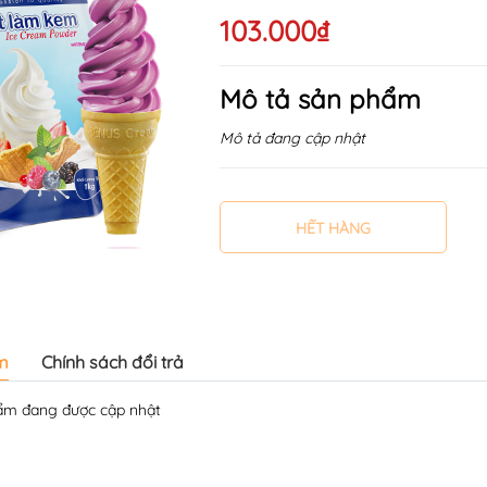
103.000₫
Mô tả sản phẩm
Mô tả đang cập nhật
HẾT HÀNG
m
Chính sách đổi trả
̉m đang được cập nhật