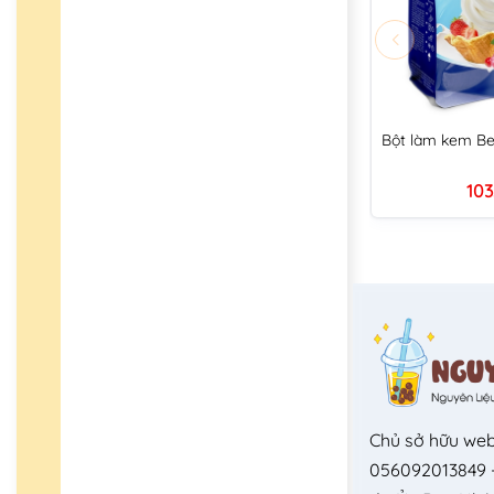
Bột làm kem Be
103
Chủ sở hữu web
056092013849 -