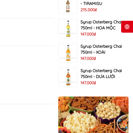
- TIRAMISU
215.000₫
Syrup Osterberg Chai
750ml - HOA MỘC
147.000₫
Syrup Osterberg Chai
750ml - XOÀI
147.000₫
Syrup Osterberg Chai
750ml - DƯA LƯỚI
147.000₫