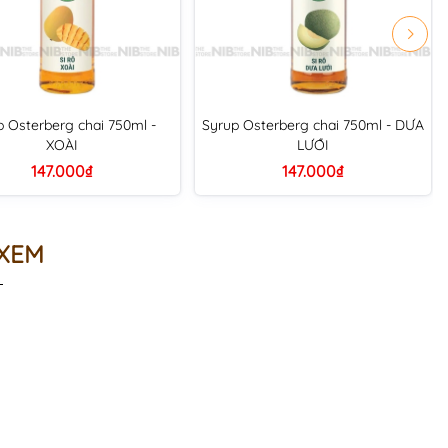
p Osterberg chai 750ml -
Syrup Osterberg chai 750ml - DƯA
XOÀI
LƯỚI
147.000₫
147.000₫
 XEM