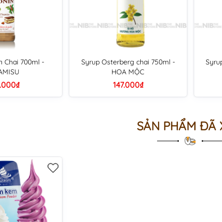
n Chai 700ml -
Syrup Osterberg chai 750ml -
Syru
AMISU
HOA MỘC
.000₫
147.000₫
SẢN PHẨM ĐÃ