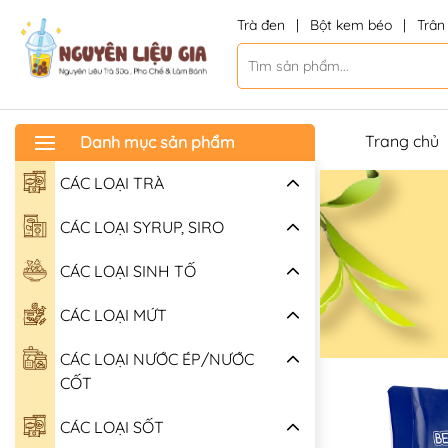
Trà đen
|
Bột kem béo
|
Trân
Trang chủ
Danh mục sản phẩm
CÁC LOẠI TRÀ
CÁC LOẠI SYRUP, SIRO
CÁC LOẠI SINH TỐ
CÁC LOẠI MỨT
CÁC LOẠI NƯỚC ÉP/NƯỚC
CỐT
CÁC LOẠI SỐT