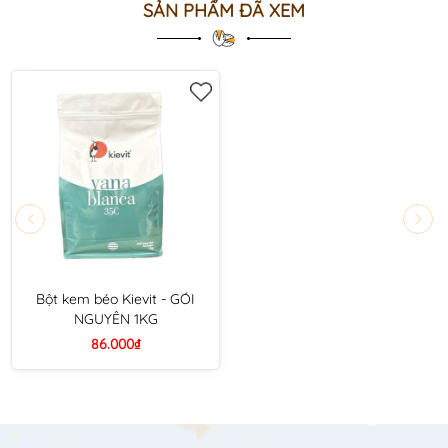
SẢN PHẨM ĐÃ XEM
Bột kem béo Kievit - GÓI
NGUYÊN 1KG
86.000₫