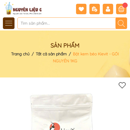
SẢN PHẨM
Trang chủ
/
Tất cả sản phẩm
/
Bột kem béo Kievit - GÓI
NGUYÊN 1KG