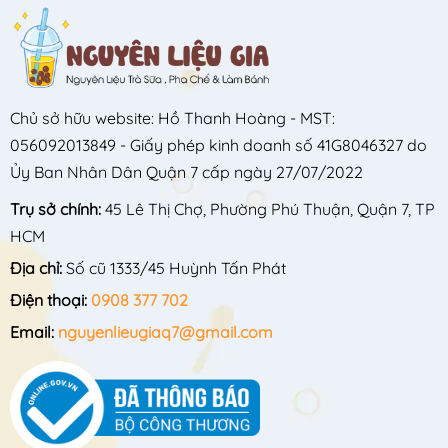
Chủ sở hữu website: Hồ Thanh Hoàng - MST:
056092013849 - Giấy phép kinh doanh số 41G8046327 do
Ủy Ban Nhân Dân Quận 7 cấp ngày 27/07/2022
Trụ sở chính:
45 Lê Thị Chợ, Phường Phú Thuận, Quận 7, TP
HCM
Địa chỉ:
Số cũ 1333/45 Huỳnh Tấn Phát
Điện thoại:
0908 377 702
Email:
nguyenlieugiaq7@gmail.com