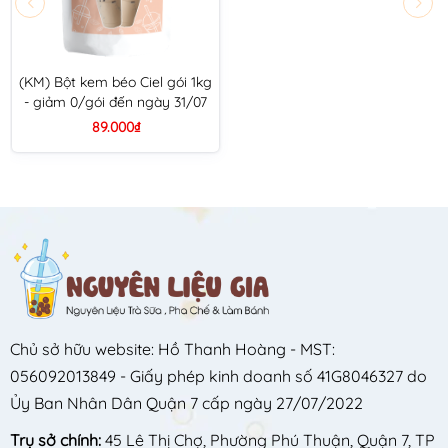
(KM) Bột kem béo Ciel gói 1kg
- giảm 0/gói đến ngày 31/07
89.000₫
Chủ sở hữu website: Hồ Thanh Hoàng - MST:
056092013849 - Giấy phép kinh doanh số 41G8046327 do
Ủy Ban Nhân Dân Quận 7 cấp ngày 27/07/2022
Trụ sở chính:
45 Lê Thị Chợ, Phường Phú Thuận, Quận 7, TP