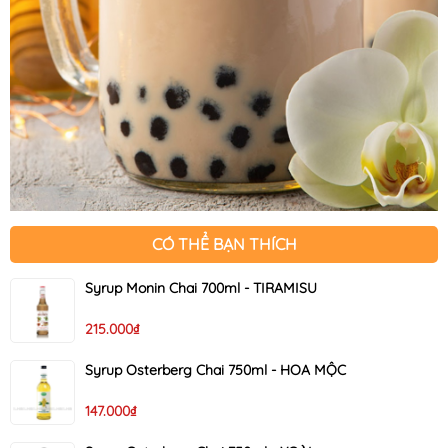
CÓ THỂ BẠN THÍCH
Syrup Monin Chai 700ml - TIRAMISU
215.000₫
Syrup Osterberg Chai 750ml - HOA MỘC
147.000₫