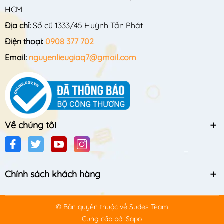
HCM
Địa chỉ:
Số cũ 1333/45 Huỳnh Tấn Phát
Điện thoại:
0908 377 702
Email:
nguyenlieugiaq7@gmail.com
Về chúng tôi
Chính sách khách hàng
© Bản quyền thuộc về
Sudes Team
Cung cấp bởi
Sapo