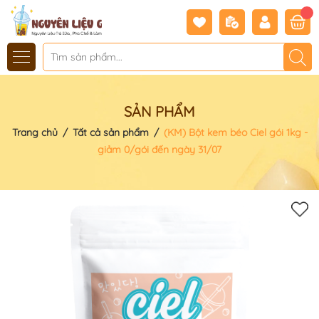
SẢN PHẨM
Trang chủ
/
Tất cả sản phẩm
/
(KM) Bột kem béo Ciel gói 1kg -
giảm 0/gói đến ngày 31/07