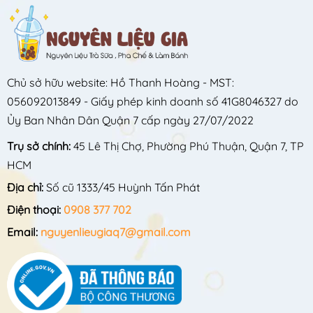
Chủ sở hữu website: Hồ Thanh Hoàng - MST:
056092013849 - Giấy phép kinh doanh số 41G8046327 do
Ủy Ban Nhân Dân Quận 7 cấp ngày 27/07/2022
Trụ sở chính:
45 Lê Thị Chợ, Phường Phú Thuận, Quận 7, TP
HCM
Địa chỉ:
Số cũ 1333/45 Huỳnh Tấn Phát
Điện thoại:
0908 377 702
Email:
nguyenlieugiaq7@gmail.com