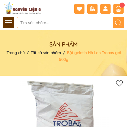
SẢN PHẨM
Trang chủ
/
Tất cả sản phẩm
/
Bột gelatin Hà Lan Trobas gói
500g